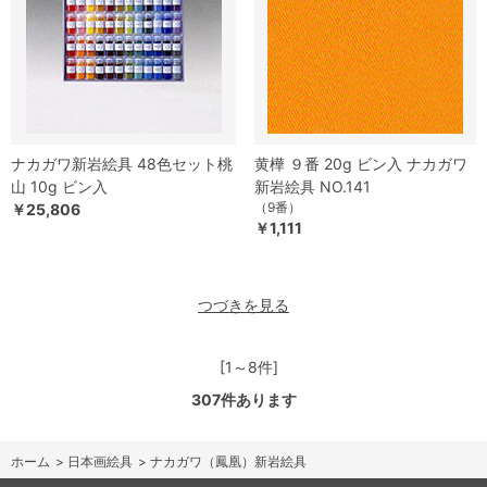
ナカガワ新岩絵具 48色セット桃
黄樺 ９番 20g ビン入 ナカガワ
山 10g ビン入
新岩絵具 NO.141
（9番）
￥25,806
￥1,111
つづきを見る
[1～8件]
307
件あります
ホーム
>
日本画絵具
>
ナカガワ（鳳凰）新岩絵具