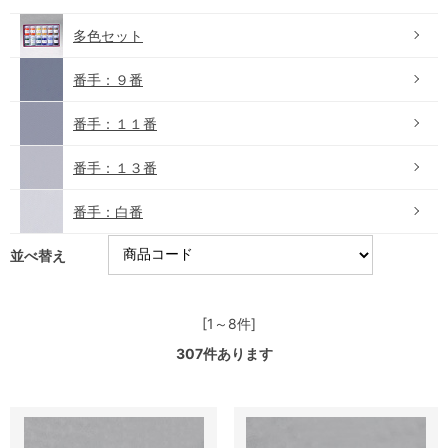
多色セット
番手：９番
番手：１１番
番手：１３番
番手：白番
並べ替え
[1～8件]
307
件あります