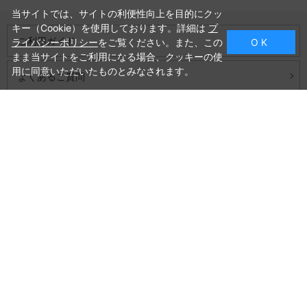
当サイトでは、サイトの利便性向上を目的にクッ
キー（Cookie）を使用しております。詳細は
プ
ご利用ガイド
ライバシーポリシー
をご覧ください。また、この
O K
まま当サイトをご利用になる場合、クッキーの使
用に同意いただいたものとみなされます。
よくあるご質問
お問い合わせ
会社概要
プライバシーポリシー
特定商取引法に基づく表記
商品カテゴリ