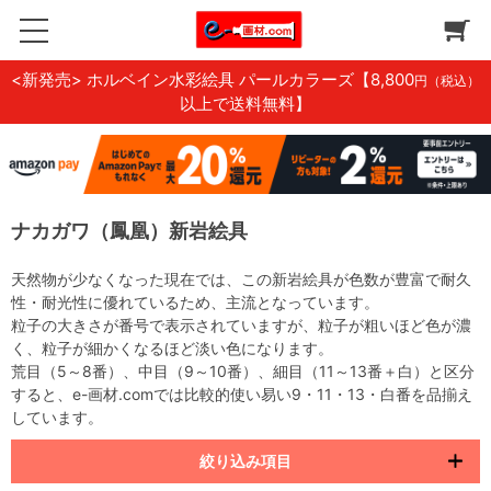
<新発売> ホルベイン水彩絵具 パールカラーズ
【8,800
円（税込）
以上で送料無料】
ナカガワ（鳳凰）新岩絵具
天然物が少なくなった現在では、この新岩絵具が色数が豊富で耐久
性・耐光性に優れているため、主流となっています。
粒子の大きさが番号で表示されていますが、粒子が粗いほど色が濃
く、粒子が細かくなるほど淡い色になります。
荒目（5～8番）、中目（9～10番）、細目（11～13番＋白）と区分
すると、e-画材.comでは比較的使い易い9・11・13・白番を品揃え
しています。
絞り込み項目