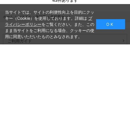
43
件あります
当サイトでは、サイトの利便性向上を目的にクッ
ホーム
>
パステル・色鉛筆
>
色鉛筆セット
キー（Cookie）を使用しております。詳細は
プ
ライバシーポリシー
をご覧ください。また、この
O K
まま当サイトをご利用になる場合、クッキーの使
用に同意いただいたものとみなされます。
ご利用ガイド
よくあるご質問
お問い合わせ
会社概要
プライバシーポリシー
特定商取引法に基づく表記