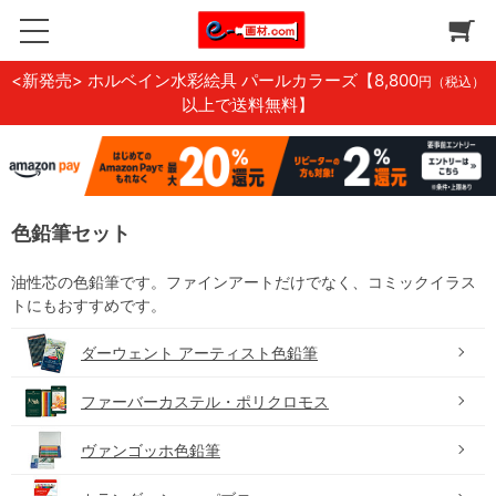
<新発売> ホルベイン水彩絵具 パールカラーズ
【8,800
円（税込）
以上で送料無料】
色鉛筆セット
油性芯の色鉛筆です。ファインアートだけでなく、コミックイラス
トにもおすすめです。
ダーウェント アーティスト色鉛筆
ファーバーカステル・ポリクロモス
ヴァンゴッホ色鉛筆