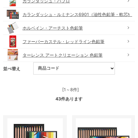
カランダッシュ・パブロ
カランダッシュ・ルミナンス6901（油性色鉛筆・軟芯）
ホルベイン・アーチスト色鉛筆
ファーバーカステル・レッドライン色鉛筆
ターレンス アートクリエーション 色鉛筆
並べ替え
[1～8件]
43
件あります