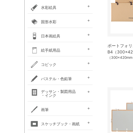
カラー ［イリデッセンス］
ガラスペイント
ベトンペースト
布えのぐ
ステッチカラー
オーブン陶土
水彩絵具
e-画材.com特選水彩
クサカベ・
ホルベイン不透明水彩
ホルベイン水彩用
W＆N プロフェッショナル・
ハルモニア分離水彩絵具
シングルピグメント
レンブラント水彩絵具
ゴールデン QoR(コア)
ホルベイン透明水彩絵具
ダニエルスミス
水彩道具類
マスク液
ターナー・ポスターカラー
固形水彩
セット
専門家用透明水彩絵具
絵具（ガッシュ）
メディウム・他
ウォーターカラー(PWC)
チューブ
W&N コットマン
クサカベ・シャイン
クサカベ・マカロン
レンブラント
ヴァンゴッホ
W&N プロフェッショナル・
ホルベイン・パンカラー
ゴールデン QoR(コア)
プチカラー 透明固形水
水彩道具類
ホルベイン・ケーキカラー
FINETEC(ファインテック)
ダニエルスミス ハーフパ
日本画絵具
ウォーターカラー(CWC)
パール固形水彩絵具
カラー固形水彩
固形透明水彩絵具
固形透明水彩絵具
ウォーターカラー(PWC)
彩
ン
ハーフパン
ポートフォリオ
ナカガワ（鳳凰）
ナカガワ（鳳凰）
絵膠・明礬・礬水
ナカガワ水飛胡粉
吉祥水干絵具
吉祥チューブ水干絵具
吉祥 日本画用顔料
金泥・銀泥・箔類
顔彩角皿
顔彩鉄鉢
墨彩画セット
日本画墨
日本画道具類
ナカガワ 日本画キット
呉竹 顔彩
絵手紙用品
B4（300×42
新岩絵具
天然岩絵具
(糊剤・目止め剤)
（300×420
水筆ぺん・筆ペン・
絵手紙セット
フィス顔彩パレット
顔彩深美
はがき・絵手紙帳
コピック
絵手紙用
コピック マルチライナ
コピック スケッチ
コピック チャオ
コピック クラシック
コピック アクレア
パステル・色鉛筆
ープラス
パステルセット
パステルセット
オイルパステル・
パステル・色鉛筆
デッサン・製図用品
パンパステル
パステル鉛筆セット
水彩色鉛筆セット
チョークアート
色鉛筆セット
・インク
（ハード）
（ソフト）
クレパス・クレヨン
関連用品
練りゴム・
鉛筆セット
画用木炭
モデル人形
ロットリング
W&N ドローイングインク
画筆
デッサン関連用品
油彩用フィルバート
面相筆
彩色筆
隈取筆
仕立筆
山馬筆
連筆
平筆
刷毛
水筆ぺん・筆ペン・
油彩筆セット
油彩用ラウンド（丸筆）
油彩用フラット（平筆）
油彩用ファン（扇型）
油絵用刷毛
水彩筆セット
水彩用ラウンド（丸筆）
水彩用フラット（平筆）
化粧筆
スケッチブック・画紙
（丸平筆）
（日本画・デザイン用）
（日本画・デザイン用）
（日本画・デザイン用）
（日本画・デザイン用）
（日本画・デザイン用）
（日本画・デザイン用）
（日本画・デザイン用）
（日本画・デザイン用）
絵手紙用筆