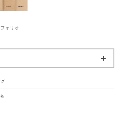
トフォリオ
ング
品名