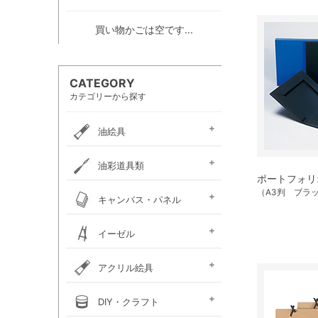
買い物かごは空です...
CATEGORY
カテゴリーから探す
油絵具
e-画材.com油絵具
ホルベイン・
ホルベイン・
W＆N アーティスト・
クサカベ・
ヴェルネ 高品位油絵具
ホルベイン画用液
ミノー油絵具
ギルド油絵具
ラスター油絵具
クサカベ画用液
マツダ・スーパー油絵具
マツダ画用液
W＆N画用液
レンブラント油絵具
ヴァンゴッホ油絵具
ターレンス油絵具
ターレンス画用液
ターナー画溶液
クサカベ・専門家用油絵具
ターナー・マチソン油絵具
油彩道具類
お勧めセット
アーチスト油絵具
DUO水可溶性油絵具
オイルカラー AOC
スタンダードオイルカラー
ポートフォリオ
リキテックス
ターレンス
ホルベイン
油壺・筆洗器・
（A3判 ブラ
イタリアンアートナイフ
パレットナイフ
カタリスト
パレット
キャンバス・パネル
ペインティングナイフ
ペインティングナイフ
ペンチングナイフ
チューブ絞り
フレデリックス
張り上げキャンバス
ロールキャンバス
キャンバスボード
木枠
キャンバス張り用具
木製パネル・水貼りテープ
イーゼル
メタリックキャンバス
アトリエイーゼル
デッサンイーゼル
ディスプレイイーゼル
野外イーゼル
卓上イーゼル
イーゼルボックス
アトリエキャビネット
イーゼル用品
アクリル絵具
ターナー
ターナーアクリル
リキテックスアクリル
リキテックスアクリル
リキテックス ガッシュ
リキテックス・
ホルベイン・
アムステルダム・
アムステルダム・
クサカベ・
ホルベイン・アクリリック
ホルベイン・アクリリック
ホルベイン・アクリリック
アムステルダム・アクリリ
アムステルダム・アクリル
布えのぐ
リキテックスリキッド
リキテックスプライム
クサカベ・アキーラ
アキーラ専用 メディウ
アクリル絵具廃液処理剤
ゴールデン ヘビーボデ
ゴールデン フルイド
ゴールデン ハイフロー
ゴールデン オープン
ゴールデン ソーフラッ
ゴールデン メディウム
ターナー・イベントカラー
リキテックスベーシックス
リキテックスバイオベース
ホルベイン・メディウム類
DIY・クラフト
アクリルガッシュ絵具
ガッシュ専用メディウム
絵具（レギュラー）
絵具（ソフト）
アクリリックプラス
メディウム類
アクリリックガッシュ
アクリリックカラー
アクリリックガッシュ
アキーラ ガッシュ
カラー［ヘビーボディ］
カラー ［フルイド］
カラー ［インク］
ックカラー エキスパート
絵具メディウム／補助材
ム
ィ
ト
ホルベイン・アクリリック