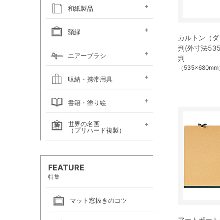
キャンソン
ホルベイン
ホルベイン
ホルベイン ウォーター
ホルベイン
ラウニー
ターレンス
W&N プロフェッショ
マルマン 図案シリーズ
マルマン
マルマン アーチスト
マルマン
マルマン アンチー
マルマン
マルマン
ラウニー アングル
コピック
アルシュ水彩紙
モンバルキャンソン
キャンソンXL
ワトソン水彩紙
ホワイトワトソン水彩紙
W&N コットマン水彩紙
マルマン ヴィフアール
マルマン ソーホー
マルマン 麻表紙
キャンソン ミ・タント
パステルワトソン
パステルマーメイド
ポストカード
カラージェッソペーパー
水彩色紙
和紙製品
ファインフェース
アルビレオ水彩紙
クレスター水彩紙
フォード水彩紙
アヴァロン水彩紙
ラングトン水彩紙
TACスケッチブック
ナル水彩紙
スケッチブック 並口
オリーブシリーズ厚口
メダリオン特厚口
クロッキーブック
クレイドクロッキー
セクションクロッキー
スタンダードクロッキー
パステルブック
ペーパーセレクション
色紙・タトウ紙・
和紙・絵絹・転写紙
日本画用麻紙ボールド
水墨画用紙
芳名帳・仮巻
額縁
ファイル
カルトン（ダブ
判(外寸法535
デッサン・水彩用額縁
デッサン・水彩用額縁
油彩用額縁 (木製)
仮額縁
軽量フレーム・イレパネ
色紙額
額用金具
エアーブラシ
判
(マット付)
(マット無し)
（535×680m
ハンドピース
コンプレッサー
システムパーツ（部品）
エアーブラシ関連用品
収納・携帯用具
カルトン・
ヴァンゴッホ
ナムラ
ホルベイン
マルマン
エプロン
書籍・塗り絵
ポートフォリオ
キャンバスバッグ
キャンバスバッグ
スケッチバッグ各種
スケッチバッグ
世界の名画
絵画関連書籍
塗り絵
（プリハード複製）
画家名（あ行）
画家名（か行）
画家名（さ行）
画家名（た行）
画家名（は行）
画家名（ま行）
画家名（や行）
画家名（ら行）
FEATURE
特集
マット窓抜きのコツ
アートポート