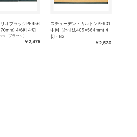
リオブラックPF956
スチューデントカルトンPF901
×570mm) 4/6判４切
中判（外寸法405×564mm) 4
0mm ブラック）
切・B3
￥2,475
￥2,530