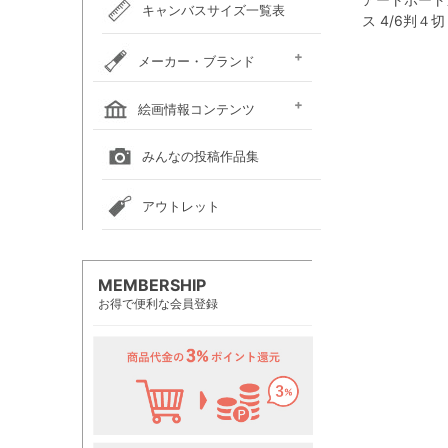
キャンバスサイズ一覧表
ス 4/6判４切
メーカー・ブランド
ホルベイン
クサカベ
レンブラント
ヴァンゴッホ
アムステルダム
リキテックス
ウィンザー＆ニュートン
ダーウェント
ターナー色彩
ファーバーカステル
吉祥
ナカガワ胡粉絵具
マルマン
瀬尾製額所
名村大成堂
マルオカ
すべてのメーカー・ブランド
絵画情報コンテンツ
全国の絵画教室一覧
全国の美術館一覧
全国の画廊一覧
みんなの投稿作品集
アウトレット
MEMBERSHIP
お得で便利な会員登録