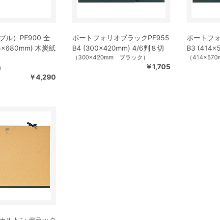
ル）PF900 全
ポートフォリオブラックPF955
ポートフォ
×680mm) 木炭紙
B4 (300×420mm) 4/6判８切
B3 (414
（300×420mm ブラック）
（414×57
￥1,705
m）
￥4,290
カルトン デラック