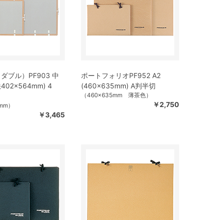
ダブル）PF903 中
ポートフォリオPF952 A2
02×564mm) 4
(460×635mm) A判半切
（460×635mm 薄茶色）
￥2,750
4mm）
￥3,465