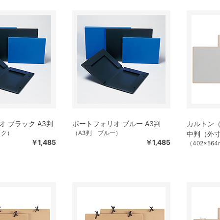
 ブラック A3判
ポートフォリオ ブルー A3判
カルトン（
ック）
（A3判 ブルー）
中判（外寸法
￥1,485
￥1,485
（402×56