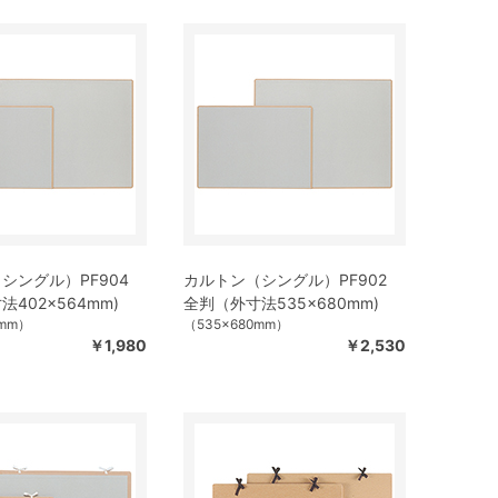
シングル）PF904
カルトン（シングル）PF902
402×564mm)
全判（外寸法535×680mm)
4mm）
（535×680mm）
￥1,980
￥2,530