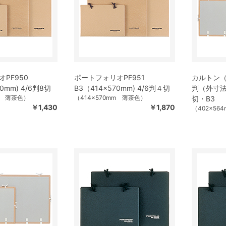
PF950
ポートフォリオPF951
カルトン（
0mm) 4/6判8切
B3（414×570mm) 4/6判４切
判（外寸法4
mm 薄茶色）
（414×570mm 薄茶色）
切・B3
￥1,430
￥1,870
（402×56