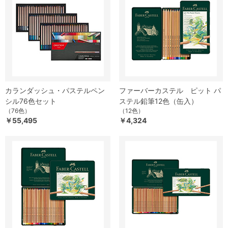
カランダッシュ・パステルペン
ファーバーカステル ピット パ
シル76色セット
ステル鉛筆12色（缶入）
（76色）
（12色）
￥55,495
￥4,324