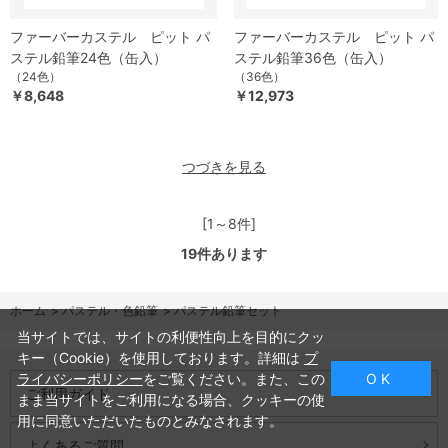
ファーバーカステル ピット パ
ファーバーカステル ピット パ
ステル鉛筆24色（缶入）
ステル鉛筆36色（缶入）
（24色）
（36色）
￥8,648
￥12,973
つづきを見る
[1～8件]
19
件あります
ホーム
>
パステル・色鉛筆
>
パステル鉛筆セット
当サイトでは、サイトの利便性向上を目的にクッ
キー（Cookie）を使用しております。詳細は
プ
ライバシーポリシー
をご覧ください。また、この
O K
ご利用ガイド
まま当サイトをご利用になる場合、クッキーの使
用に同意いただいたものとみなされます。
よくあるご質問