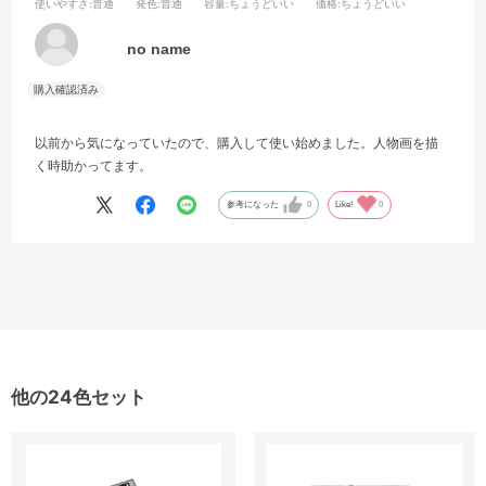
使いやすさ
:普通
発色
:普通
容量
:ちょうどいい
価格
:ちょうどいい
no name
以前から気になっていたので、購入して使い始めました。人物画を描
く時助かってます。
参考になった
0
Like!
0
他の24色セット