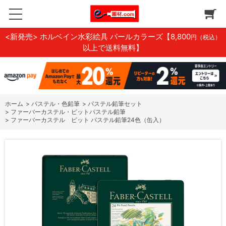
<新発売> ホルベイン水彩絵具 パールカラーズ
【8,800
円（税込）
以上で送料無料】
ホーム
>
パステル・色鉛筆
>
パステル鉛筆セット
>
ファーバーカステル・ピットパステル鉛筆
>
ファーバーカステル ピット パステル鉛筆24色（缶入）