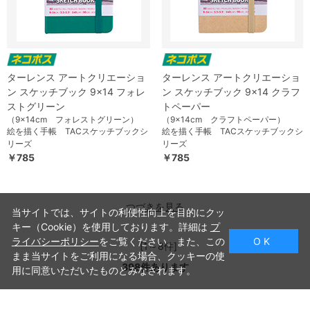
ターレンス アートクリエーショ
ターレンス アートクリエーショ
ン スケッチブック 9×14 フォレ
ン スケッチブック 9×14 クラフ
ストグリーン
トペーパー
（9×14cm フォレストグリーン）
（9×14cm クラフトペーパー）
絵を描く手帳 TACスケッチブックシ
絵を描く手帳 TACスケッチブックシ
リーズ
リーズ
￥785
￥785
つづきを見る
当サイトでは、サイトの利便性向上を目的にクッ
キー（Cookie）を使用しております。詳細は
プ
ライバシーポリシー
をご覧ください。また、この
O K
[1～8件]
まま当サイトをご利用になる場合、クッキーの使
398
件あります
用に同意いただいたものとみなされます。
ホーム
>
スケッチブック・画紙