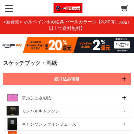
<新発売> ホルベイン水彩絵具 パールカラーズ
【8,800
円（税込）
以上で送料無料】
スケッチブック・画紙
絞り込み項目
アルシュ水彩紙
モンバルキャンソン
キャンソンファインフェース