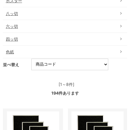
ポスター
八ッ切
六ッ切
四ッ切
色紙
並べ替え
[1～8件]
194
件あります