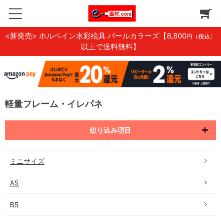
<新発売> ホルベイン水彩絵具 パールカラーズ
【8,800
円（税込）
以上で送料無料】
軽量フレーム・イレパネ
絞り込み項目
ミニサイズ
A5
B5