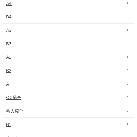
A4
B4
A3
B3
A2
B2
A1
OG菊全
輸入菊全
B1