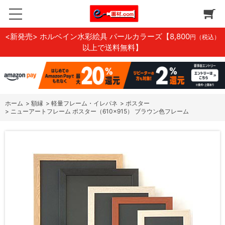
<新発売> ホルベイン水彩絵具 パールカラーズ
【8,800
円（税込）
以上で送料無料】
ホーム
>
額縁
>
軽量フレーム・イレパネ
>
ポスター
>
ニューアートフレーム ポスター（610×915） ブラウン色フレーム