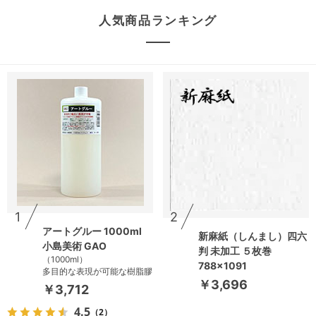
人気商品ランキング
1
2
アートグルー 1000ml
新麻紙（しんまし）四六
小島美術 GAO
判 未加工 ５枚巻
（1000ml）
788×1091
多目的な表現が可能な樹脂膠
￥3,696
￥3,712
4.5
（2）