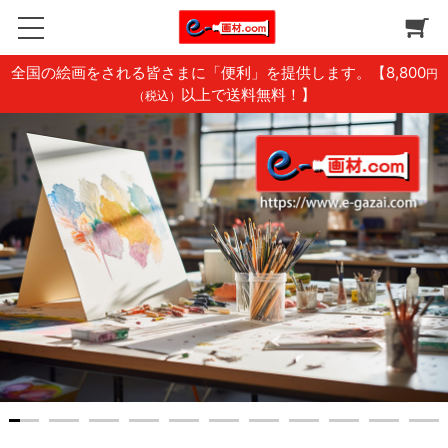
全国の絵画をされる皆さまに「便利」を提供します。【8,800
円
以上で送料無料！】
（税込）
1
2
3
4
5
6
7
8
9