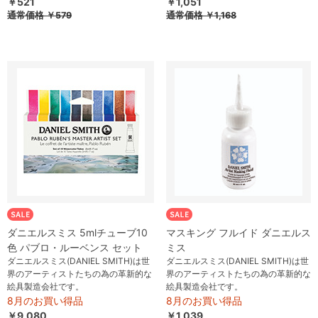
￥521
￥1,051
通常価格
￥579
通常価格
￥1,168
ダニエルスミス 5mlチューブ10
マスキング フルイド ダニエルス
色 パブロ・ルーベンス セット
ミス
ダニエルスミス(DANIEL SMITH)は世
ダニエルスミス(DANIEL SMITH)は世
界のアーティストたちの為の革新的な
界のアーティストたちの為の革新的な
絵具製造会社です。
絵具製造会社です。
8月のお買い得品
8月のお買い得品
￥9,080
￥1,039