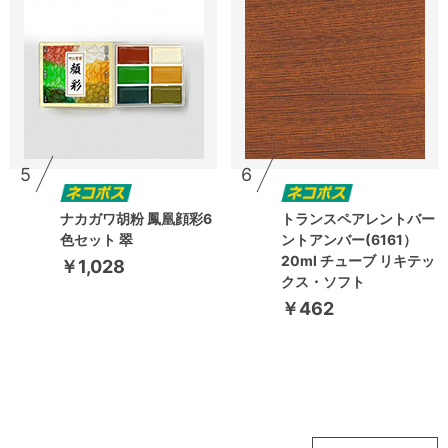
5
6
ナカガワ胡粉 鳳凰顔彩6
トランスペアレントバー
色セット 翠
ントアンバー(6161）
20ml チューブ リキテッ
￥1,028
クス・ソフト
￥462