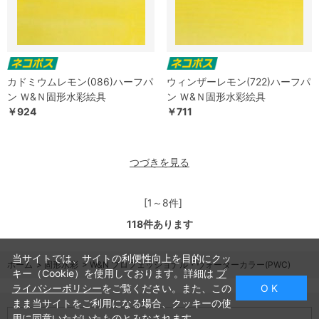
カドミウムレモン(086)ハーフパ
ウィンザーレモン(722)ハーフパ
ン Ｗ&Ｎ固形水彩絵具
ン Ｗ&Ｎ固形水彩絵具
￥924
￥711
つづきを見る
[1～8件]
118
件あります
当サイトでは、サイトの利便性向上を目的にクッ
ホーム
>
固形水彩
>
W&N プロフェッショナル・ウォーターカラー(PWC)
キー（Cookie）を使用しております。詳細は
プ
ライバシーポリシー
をご覧ください。また、この
O K
まま当サイトをご利用になる場合、クッキーの使
用に同意いただいたものとみなされます。