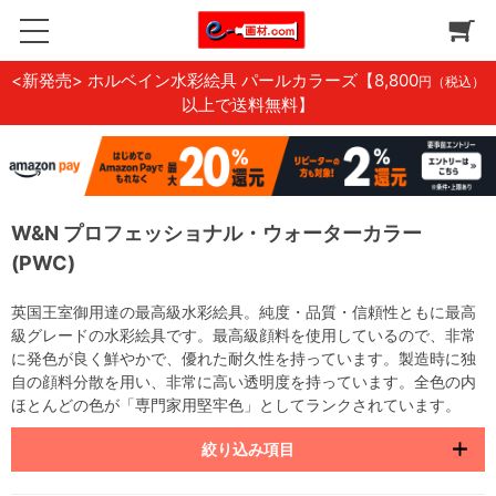
<新発売> ホルベイン水彩絵具 パールカラーズ
【8,800
円（税込）
以上で送料無料】
W&N プロフェッショナル・ウォーターカラー
(PWC)
英国王室御用達の最高級水彩絵具。純度・品質・信頼性ともに最高
級グレードの水彩絵具です。最高級顔料を使用しているので、非常
に発色が良く鮮やかで、優れた耐久性を持っています。製造時に独
自の顔料分散を用い、非常に高い透明度を持っています。全色の内
ほとんどの色が「専門家用堅牢色」としてランクされています。
絞り込み項目