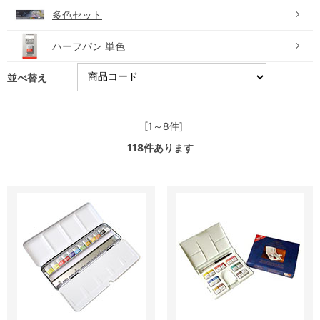
多色セット
ハーフパン 単色
並べ替え
[1～8件]
118
件あります