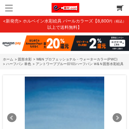
<新発売> ホルベイン水彩絵具 パールカラーズ
【8,800
円（税込）
以上で送料無料】
ホーム
>
固形水彩
>
W&N プロフェッショナル・ウォーターカラー(PWC)
>
ハーフパン 単色
>
アントワープブルー(010)ハーフパン Ｗ&Ｎ固形水彩絵具