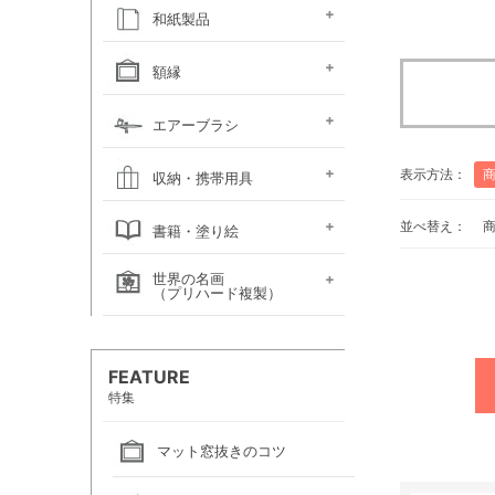
キャンソン
ホルベイン
ホルベイン
ホルベイン ウォーター
ホルベイン
ラウニー
ターレンス
W&N プロフェッショ
マルマン 図案シリーズ
マルマン
マルマン アーチスト
マルマン
マルマン アンチー
マルマン
マルマン
ラウニー アングル
コピック
アルシュ水彩紙
モンバルキャンソン
キャンソンXL
ワトソン水彩紙
ホワイトワトソン水彩紙
W&N コットマン水彩紙
マルマン ヴィフアール
マルマン ソーホー
マルマン 麻表紙
キャンソン ミ・タント
パステルワトソン
パステルマーメイド
ポストカード
カラージェッソペーパー
水彩色紙
和紙製品
ファインフェース
アルビレオ水彩紙
クレスター水彩紙
フォード水彩紙
アヴァロン水彩紙
ラングトン水彩紙
TACスケッチブック
ナル水彩紙
スケッチブック 並口
オリーブシリーズ厚口
メダリオン特厚口
クロッキーブック
クレイドクロッキー
セクションクロッキー
スタンダードクロッキー
パステルブック
ペーパーセレクション
色紙・タトウ紙・
和紙・絵絹・転写紙
日本画用麻紙ボールド
水墨画用紙
芳名帳・仮巻
額縁
ファイル
デッサン・水彩用額縁
デッサン・水彩用額縁
油彩用額縁 (木製)
仮額縁
軽量フレーム・イレパネ
色紙額
額用金具
エアーブラシ
(マット付)
(マット無し)
ハンドピース
コンプレッサー
システムパーツ（部品）
エアーブラシ関連用品
表示方法：
収納・携帯用具
カルトン・
ヴァンゴッホ
ナムラ
ホルベイン
マルマン
エプロン
並べ替え：
書籍・塗り絵
ポートフォリオ
キャンバスバッグ
キャンバスバッグ
スケッチバッグ各種
スケッチバッグ
世界の名画
絵画関連書籍
塗り絵
（プリハード複製）
画家名（あ行）
画家名（か行）
画家名（さ行）
画家名（た行）
画家名（は行）
画家名（ま行）
画家名（や行）
画家名（ら行）
FEATURE
特集
マット窓抜きのコツ