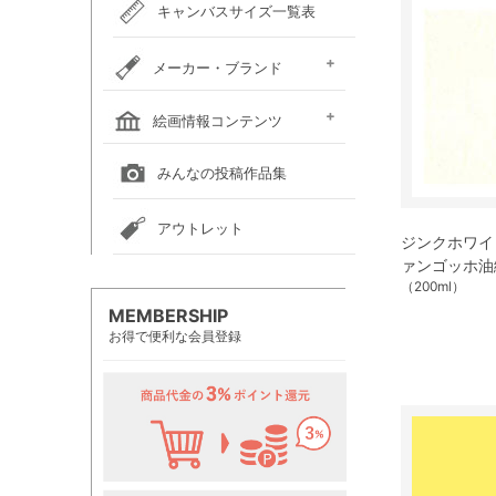
キャンバスサイズ一覧表
メーカー・ブランド
ホルベイン
クサカベ
レンブラント
ヴァンゴッホ
アムステルダム
リキテックス
ウィンザー＆ニュートン
ダーウェント
ターナー色彩
ファーバーカステル
吉祥
ナカガワ胡粉絵具
マルマン
瀬尾製額所
名村大成堂
マルオカ
すべてのメーカー・ブランド
絵画情報コンテンツ
全国の絵画教室一覧
全国の美術館一覧
全国の画廊一覧
みんなの投稿作品集
アウトレット
ジンクホワイト 
ァンゴッホ油
（200ml）
MEMBERSHIP
お得で便利な会員登録