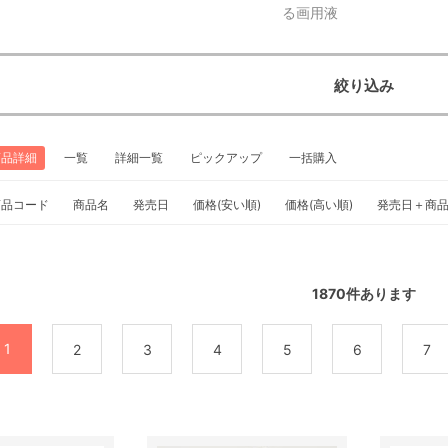
る画用液
絞り込み
商品詳細
一覧
詳細一覧
ピックアップ
一括購入
商品コード
商品名
発売日
価格(安い順)
価格(高い順)
発売日＋商
1870
件あります
1
2
3
4
5
6
7