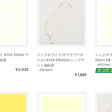
#104 200ml ヴ
ジンクホワイト(サフラワーオ
ジンクホワイ
絵具
イル) #104 9号40ml レンブラ
20ml×
（6号20ml
ント油絵具
￥2,032
（9号40ml）
￥1,885