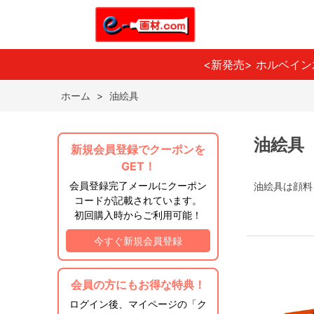
<新発売> ホルベイ
ホーム
>
油絵具
油絵具
新規会員登録でクーポンを
GET！
会員登録完了メールにクーポン
油絵具は顔料
コードが記載されています。
初回購入時からご利用可能！
今すぐ新規会員登録
会員の方にもお得な特典！
ログイン後、マイページの「ク