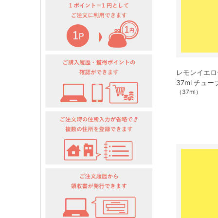
レモンイエロー
37ml チュ
（37ml）