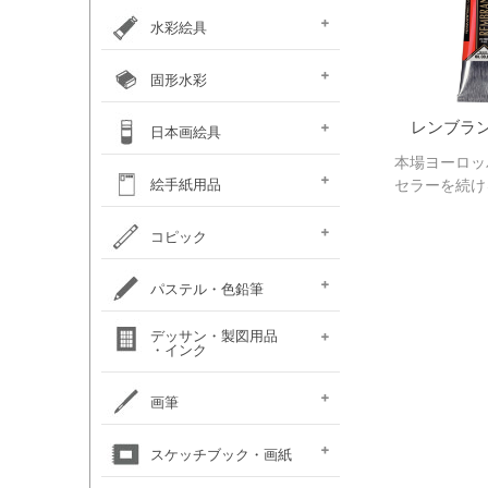
カラー ［イリデッセンス］
ガラスペイント
ベトンペースト
布えのぐ
ステッチカラー
オーブン陶土
水彩絵具
e-画材.com特選水彩
クサカベ・
ホルベイン不透明水彩
ホルベイン水彩用
W＆N プロフェッショナル・
ハルモニア分離水彩絵具
シングルピグメント
レンブラント水彩絵具
ゴールデン QoR(コア)
ホルベイン透明水彩絵具
ダニエルスミス
水彩道具類
マスク液
ターナー・ポスターカラー
固形水彩
セット
専門家用透明水彩絵具
絵具（ガッシュ）
メディウム・他
ウォーターカラー(PWC)
チューブ
W&N コットマン
クサカベ・シャイン
クサカベ・マカロン
レンブラント
ヴァンゴッホ
W&N プロフェッショナル・
レンブラ
ホルベイン・パンカラー
ゴールデン QoR(コア)
プチカラー 透明固形水
水彩道具類
ホルベイン・ケーキカラー
FINETEC(ファインテック)
ダニエルスミス ハーフパ
日本画絵具
ウォーターカラー(CWC)
パール固形水彩絵具
カラー固形水彩
固形透明水彩絵具
固形透明水彩絵具
ウォーターカラー(PWC)
彩
ン
本場ヨーロッ
ハーフパン
ナカガワ（鳳凰）
ナカガワ（鳳凰）
絵膠・明礬・礬水
ナカガワ水飛胡粉
吉祥水干絵具
吉祥チューブ水干絵具
吉祥 日本画用顔料
金泥・銀泥・箔類
顔彩角皿
顔彩鉄鉢
墨彩画セット
日本画墨
日本画道具類
ナカガワ 日本画キット
呉竹 顔彩
絵手紙用品
セラーを続け
新岩絵具
天然岩絵具
(糊剤・目止め剤)
水筆ぺん・筆ペン・
絵手紙セット
フィス顔彩パレット
顔彩深美
はがき・絵手紙帳
コピック
絵手紙用
コピック マルチライナ
コピック スケッチ
コピック チャオ
コピック クラシック
コピック アクレア
パステル・色鉛筆
ープラス
パステルセット
パステルセット
オイルパステル・
パステル・色鉛筆
デッサン・製図用品
パンパステル
パステル鉛筆セット
水彩色鉛筆セット
チョークアート
色鉛筆セット
・インク
（ハード）
（ソフト）
クレパス・クレヨン
関連用品
練りゴム・
鉛筆セット
画用木炭
モデル人形
ロットリング
W&N ドローイングインク
画筆
デッサン関連用品
油彩用フィルバート
面相筆
彩色筆
隈取筆
仕立筆
山馬筆
連筆
平筆
刷毛
水筆ぺん・筆ペン・
油彩筆セット
油彩用ラウンド（丸筆）
油彩用フラット（平筆）
油彩用ファン（扇型）
油絵用刷毛
水彩筆セット
水彩用ラウンド（丸筆）
水彩用フラット（平筆）
化粧筆
スケッチブック・画紙
（丸平筆）
（日本画・デザイン用）
（日本画・デザイン用）
（日本画・デザイン用）
（日本画・デザイン用）
（日本画・デザイン用）
（日本画・デザイン用）
（日本画・デザイン用）
（日本画・デザイン用）
絵手紙用筆