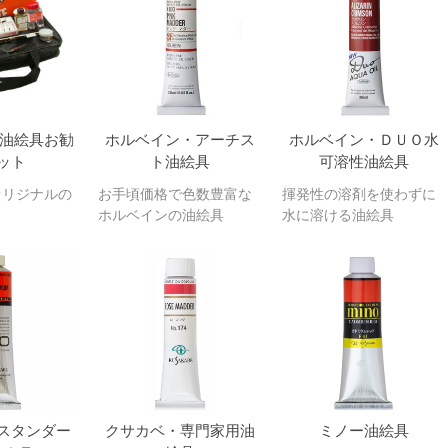
om油絵具お勧
ホルベイン・アーチス
ホルベイン・ＤＵＯ水
ット
ト油絵具
可溶性油絵具
mオリジナルの
お手頃価格で色数豊富な
揮発性の溶剤を使わずに
ホルベインの油絵具
水に溶ける油絵具
スタンダー
クサカベ・専門家用油
ミノー油絵具