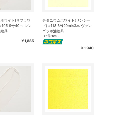
ホワイト(サフラワ
チタニウムホワイト(リンシー
105 9号40ml レン
ド) #118 6号20ml×3本 ヴァン
油絵具
ゴッホ油絵具
）
（6号20ml）
￥1,885
￥1,940