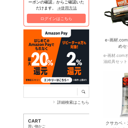
ーポンの確認」からご確認いた
だけます。
→使用方法
ログインはこちら
e-画材.c
めセ
e-画材.co
油絵具セット
詳細検索はこちら
CART
クサカベ・
買い物かご