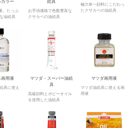
ルカラー
絵具
極力単一顔料にこだわっ
たクサカベの油絵具
容量。たっぷ
お手頃価格で色数豊富な
な油絵具
クサカベの油絵具
ベ画用液
マツダ・スーパー油絵
マツダ画用液
具
絵具に使え
マツダ油絵具に使える画
用液
高級顔料とポピーオイル
を使用した油絵具