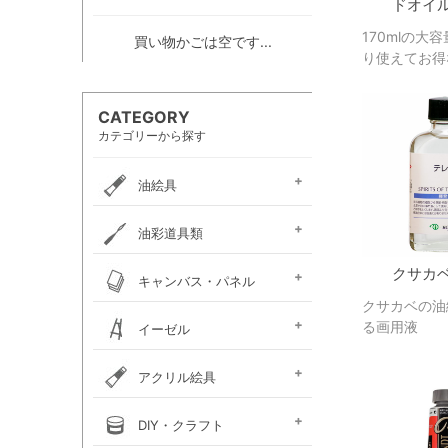
ドオイ
170mlの大
買い物かごは空です...
り使えてお得
CATEGORY
カテゴリーから探す
油絵具
e-画材.com油絵具
ホルベイン・
ホルベイン・
W＆N アーティスト・
クサカベ・
ヴェルネ 高品位油絵具
ホルベイン画用液
ミノー油絵具
ギルド油絵具
ラスター油絵具
クサカベ画用液
マツダ・スーパー油絵具
マツダ画用液
W＆N画用液
レンブラント油絵具
ヴァンゴッホ油絵具
ターレンス油絵具
ターレンス画用液
ターナー画溶液
クサカベ・専門家用油絵具
ターナー・マチソン油絵具
油彩道具類
お勧めセット
アーチスト油絵具
DUO水可溶性油絵具
オイルカラー AOC
スタンダードオイルカラー
リキテックス
ターレンス
ホルベイン
油壺・筆洗器・
クサカ
イタリアンアートナイフ
パレットナイフ
カタリスト
パレット
キャンバス・パネル
ペインティングナイフ
ペインティングナイフ
ペンチングナイフ
チューブ絞り
クサカベの油
フレデリックス
張り上げキャンバス
ロールキャンバス
キャンバスボード
木枠
キャンバス張り用具
木製パネル・水貼りテープ
る画用液
イーゼル
メタリックキャンバス
アトリエイーゼル
デッサンイーゼル
ディスプレイイーゼル
野外イーゼル
卓上イーゼル
イーゼルボックス
アトリエキャビネット
イーゼル用品
アクリル絵具
ターナー
ターナーアクリル
リキテックスアクリル
リキテックスアクリル
リキテックス ガッシュ
リキテックス・
ホルベイン・
アムステルダム・
アムステルダム・
クサカベ・
ホルベイン・アクリリック
ホルベイン・アクリリック
ホルベイン・アクリリック
アムステルダム・アクリリ
アムステルダム・アクリル
布えのぐ
リキテックスリキッド
リキテックスプライム
クサカベ・アキーラ
アキーラ専用 メディウ
アクリル絵具廃液処理剤
ゴールデン ヘビーボデ
ゴールデン フルイド
ゴールデン ハイフロー
ゴールデン オープン
ゴールデン ソーフラッ
ゴールデン メディウム
ターナー・イベントカラー
リキテックスベーシックス
リキテックスバイオベース
ホルベイン・メディウム類
DIY・クラフト
アクリルガッシュ絵具
ガッシュ専用メディウム
絵具（レギュラー）
絵具（ソフト）
アクリリックプラス
メディウム類
アクリリックガッシュ
アクリリックカラー
アクリリックガッシュ
アキーラ ガッシュ
カラー［ヘビーボディ］
カラー ［フルイド］
カラー ［インク］
ックカラー エキスパート
絵具メディウム／補助材
ム
ィ
ト
ホルベイン・アクリリック