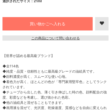
選択されたサイズ：21ml
この商品について問い合わせる
【世界が認める最高級ブランド】
◆全114色
◆純度・品質・信頼性ともに最高級グレードの油絵具です。
◆顔料濃度が高く、スムーズな使い心地。
◆着色力が高く、ほとんどの色が「専門家用堅牢色」としてランク
されています。
◆チューブから出した色、薄く引き伸ばした時の色、顔料配合の強
度、彩度などを考慮し、選び抜かれた色彩。
◆他の油絵具と混ぜることもできます。
◆画用液を混ぜて、光沢度、乾燥速度、質感などを自由に変えられ