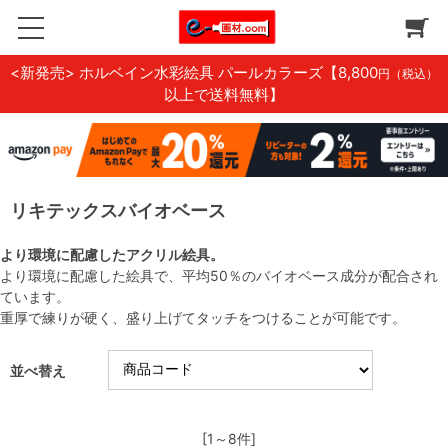
<新発売> ホルベイン水彩絵具 パールカラーズ
【8,800
円（税込）
以上で送料無料】
リキテックスバイオベース
より環境に配慮したアクリル絵具。
より環境に配慮した絵具で、平均50％のバイオベース成分が配合され
ています。
重厚で練りが硬く、盛り上げてタッチをつけることが可能です。
並べ替え
[1～8件]