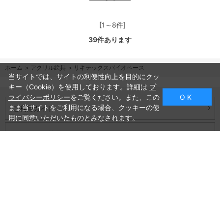
[1～8件]
39
件あります
ホーム
>
アクリル絵具
>
リキテックスバイオベース
当サイトでは、サイトの利便性向上を目的にクッ
キー（Cookie）を使用しております。詳細は
プ
ライバシーポリシー
をご覧ください。また、この
O K
まま当サイトをご利用になる場合、クッキーの使
ご利用ガイド
用に同意いただいたものとみなされます。
よくあるご質問
お問い合わせ
会社概要
プライバシーポリシー