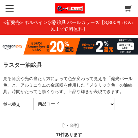
<新発売> ホルベイン水彩絵具 パールカラーズ
【8,800
円（税込）
以上で送料無料】
ラスター油絵具
見る角度や光の当たり方によって色が変わって見える「偏光パール
色」と、アルミニウムの金属粉を使用した「メタリック色」の油絵
具。時間がたっても黒くならず、上品な輝きが表現できます。
並べ替え
[1～8件]
11
件あります