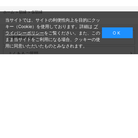
ホーム
>
額縁
>
仮額縁
当サイトでは、サイトの利便性向上を目的にクッ
キー（Cookie）を使用しております。詳細は
プ
ライバシーポリシー
をご覧ください。また、この
O K
ご利用ガイド
まま当サイトをご利用になる場合、クッキーの使
用に同意いただいたものとみなされます。
よくあるご質問
お問い合わせ
会社概要
プライバシーポリシー
特定商取引法に基づく表記