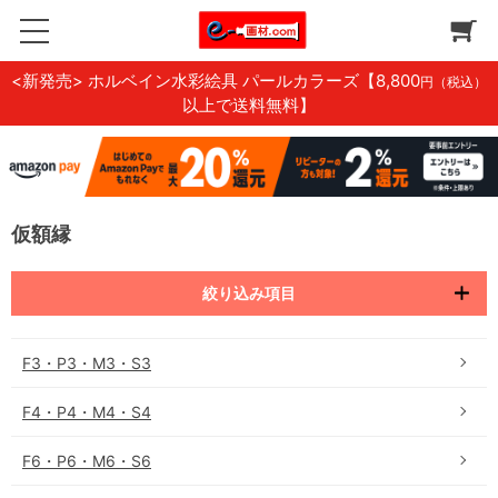
<新発売> ホルベイン水彩絵具 パールカラーズ
【8,800
円（税込）
以上で送料無料】
仮額縁
絞り込み項目
F3・P3・M3・S3
F4・P4・M4・S4
F6・P6・M6・S6