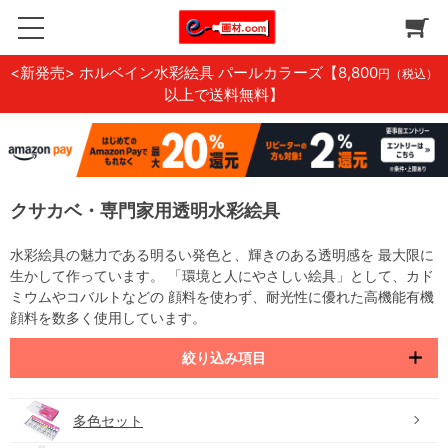
<新発売> ホルベイン水彩絵具 パールカラーズ
【8,800
円（税込）
以上で送料無料】
クサカベ・専門家用透明水彩絵具
水彩絵具の魅力である明るい発色と、輝きのある透明感を 最大限に
生かして作っています。 「環境と人にやさしい絵具」として、カド
ミウムやコバルトなどの 顔料を使わず、耐光性に優れた高機能有機
顔料を数多く使用しています。
絞り込み項目
多色セット