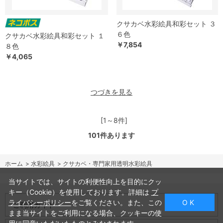
クサカベ水彩絵具和彩セット ３
６色
クサカベ水彩絵具和彩セット １
￥7,854
８色
￥4,065
つづきを見る
[1～8件]
101
件あります
ホーム
>
水彩絵具
>
クサカベ・専門家用透明水彩絵具
当サイトでは、サイトの利便性向上を目的にクッ
キー（Cookie）を使用しております。詳細は
プ
ライバシーポリシー
をご覧ください。また、この
O K
ご利用ガイド
まま当サイトをご利用になる場合、クッキーの使