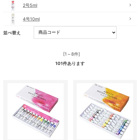
2号5ml
4号10ml
並べ替え
[1～8件]
101
件あります