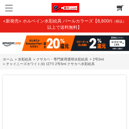
<新発売> ホルベイン水彩絵具 パールカラーズ
【8,800
円（税込）
以上で送料無料】
ホーム
>
水彩絵具
>
クサカベ・専門家用透明水彩絵具
>
2号5ml
>
チャイニーズホワイト/白 (271) 2号5ml クサカベ水彩絵具