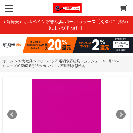
<新発売> ホルベイン水彩絵具 パールカラーズ
【8,800
円（税込）
以上で送料無料】
ホーム
>
水彩絵具
>
ホルベイン不透明水彩絵具（ガッシュ）
>
5号15ml
>
ローズ(G585) 5号15mlホルベイン不透明水彩絵具