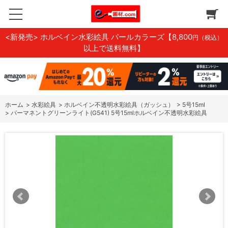
<新発売> ホルベイン水彩絵具 パールカラーズ
【8,800
円（税込）
以上で送料無料】
ホーム
>
水彩絵具
>
ホルベイン不透明水彩絵具（ガッシュ）
>
5号15ml
>
パーマネントグリーンライト(G541) 5号15mlホルベイン不透明水彩絵具