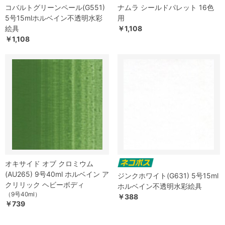
コバルトグリーンペール(G551)
ナムラ シールドパレット 16色
5号15mlホルベイン不透明水彩
用
絵具
￥1,108
￥1,108
オキサイド オブ クロミウム
(AU265) 9号40ml ホルベイン ア
ジンクホワイト(G631) 5号15ml
クリリック ヘビーボディ
ホルベイン不透明水彩絵具
（9号40ml）
￥388
￥739