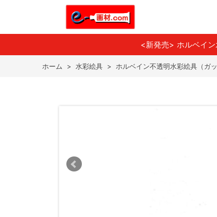
<新発売> ホルベイ
ホーム
>
水彩絵具
>
ホルベイン不透明水彩絵具（ガ