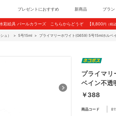
プレゼントにおすすめ
新商品
ブラン
ン水彩絵具 パールカラーズ こちらからどうぞ
【8,800
円（税
ッシュ）
>
5号15ml
>
プライマリーホワイト(G659) 5号15mlホル
プライマリー
ベイン不透
￥388
商品コード
81