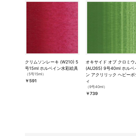
クリムソンレーキ (W210) 5
オキサイド オブ クロミウ
号15ml ホルベイン水彩絵具
(AU265) 9号40ml ホルベ
（5号15ml）
ン アクリリック ヘビーボ
￥591
ィ
（9号40ml）
￥739