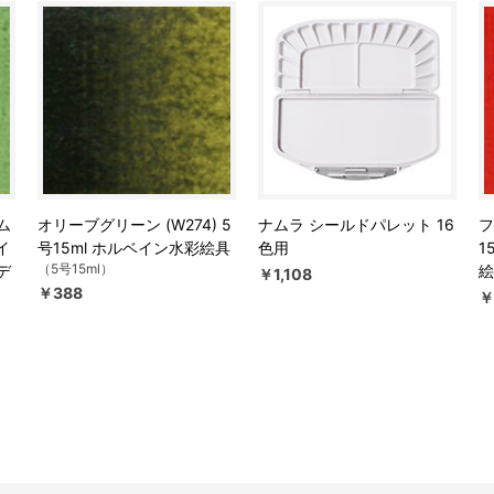
ム
オリーブグリーン (W274) 5
ナムラ シールドパレット 16
フ
イ
号15ml ホルベイン水彩絵具
色用
1
（5号15ml）
デ
絵
￥1,108
￥388
￥