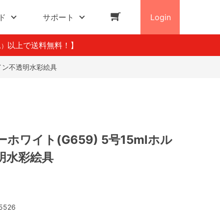
ド
サポート
Login
以上で送料無料！】
込）
ベイン不透明水彩絵具
ホワイト(G659) 5号15mlホル
明水彩絵具
5526