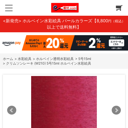
<新発売> ホルベイン水彩絵具 パールカラーズ
【8,800
円（税込）
以上で送料無料】
ホーム
>
水彩絵具
>
ホルベイン透明水彩絵具
>
5号15ml
>
クリムソンレーキ (W210) 5号15ml ホルベイン水彩絵具