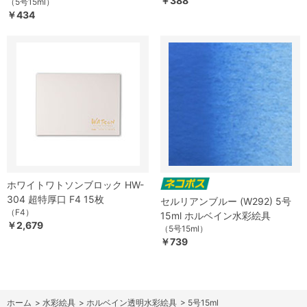
￥388
（5号15ml）
￥434
ホワイトワトソンブロック HW-
304 超特厚口 F4 15枚
セルリアンブルー (W292) 5号
（F4）
15ml ホルベイン水彩絵具
￥2,679
（5号15ml）
￥739
ホーム
>
水彩絵具
>
ホルベイン透明水彩絵具
>
5号15ml