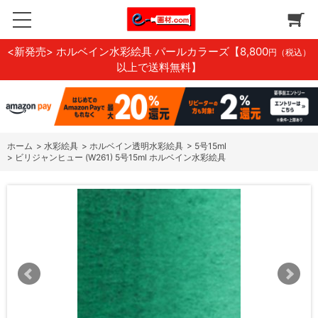
<新発売> ホルベイン水彩絵具 パールカラーズ
【8,800
円（税込）
以上で送料無料】
ホーム
>
水彩絵具
>
ホルベイン透明水彩絵具
>
5号15ml
>
ビリジャンヒュー (W261) 5号15ml ホルベイン水彩絵具