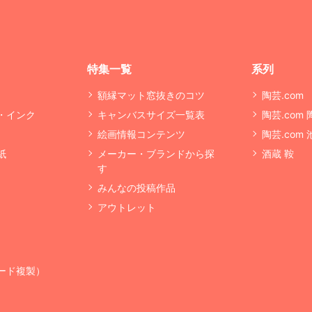
特集一覧
系列
額縁マット窓抜きのコツ
陶芸.com
・インク
キャンバスサイズ一覧表
陶芸.com
絵画情報コンテンツ
陶芸.com
紙
メーカー・ブランドから探
酒蔵 鞍
す
みんなの投稿作品
アウトレット
ード複製）