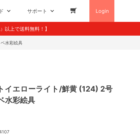
ド
サポート
Login
以上で送料無料！】
込）
サカベ水彩絵具
イエローライト/鮮黄 (124) 2号
カベ水彩絵具
4107