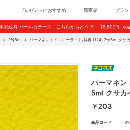
プレゼントにおすすめ
新商品
ブラン
ン水彩絵具 パールカラーズ こちらからどうぞ
【8,800
円（税
具
>
2号5ml
>
パーマネントイエローライト/鮮黄 (124) 2号5ml ク
パーマネント
5ml クサ
￥203
商品コード
81