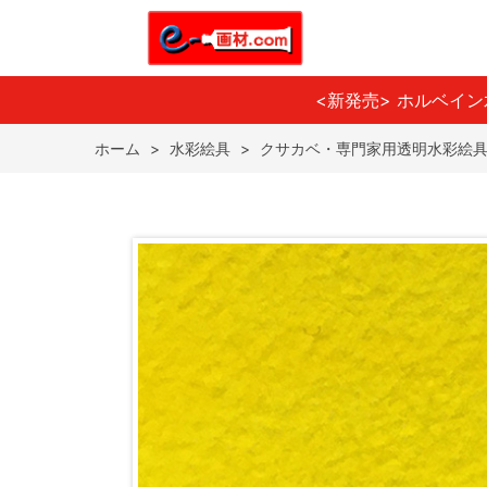
<新発売> ホルベイ
ホーム
>
水彩絵具
>
クサカベ・専門家用透明水彩絵