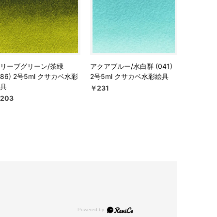
リーブグリーン/茶緑
アクアブルー/水白群 (041)
086) 2号5ml クサカベ水彩
2号5ml クサカベ水彩絵具
具
￥231
203