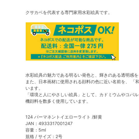
クサカベを代表する専門家用水彩絵具です。
水彩絵具の魅力である明るい発色と、輝きのある透明感を
また、日本画材に使用される顔料の色に近い名前を、 「
います。
「環境と人にやさしい絵具」として、カドミウムやコバル
機顔料を数多く使用しています。
124 パーマネントイエローライト /鮮黄
JAN：4933317001247
容量：5ml
規格 / サイズ：2号