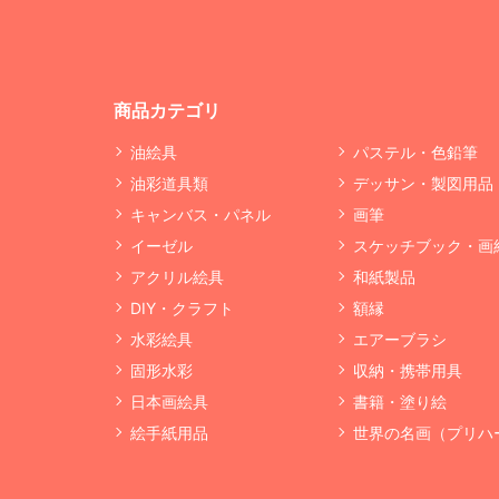
商品カテゴリ
油絵具
パステル・色鉛筆
油彩道具類
デッサン・製図用品
キャンバス・パネル
画筆
イーゼル
スケッチブック・画
アクリル絵具
和紙製品
DIY・クラフト
額縁
水彩絵具
エアーブラシ
固形水彩
収納・携帯用具
日本画絵具
書籍・塗り絵
絵手紙用品
世界の名画（プリハ