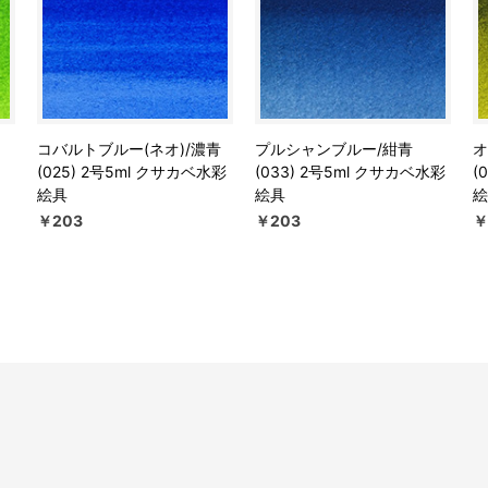
イ
コバルトブルー(ネオ)/濃青
プルシャンブルー/紺青
オ
(025) 2号5ml クサカベ水彩
(033) 2号5ml クサカベ水彩
(
絵具
絵具
絵
￥203
￥203
￥