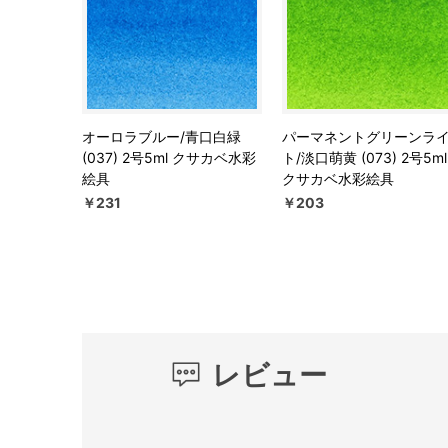
オーロラブルー/青口白緑
パーマネントグリーンラ
(037) 2号5ml クサカベ水彩
ト/淡口萌黄 (073) 2号5ml
絵具
クサカベ水彩絵具
￥231
￥203
レビュー