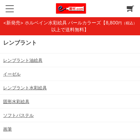
<新発売> ホルベイン水彩絵具 パールカラーズ
【8,800
円（税込）
以上で送料無料】
レンブラント
レンブラント油絵具
イーゼル
レンブラント水彩絵具
固形水彩絵具
ソフトパステル
画筆