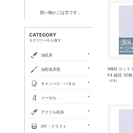
買い物かごは空です...
CATEGORY
カテゴリーから探す
油絵具
e-画材.com油絵具
ホルベイン・
ホルベイン・
W＆N アーティスト・
クサカベ・
ヴェルネ 高品位油絵具
ホルベイン画用液
ミノー油絵具
ギルド油絵具
ラスター油絵具
クサカベ画用液
マツダ・スーパー油絵具
マツダ画用液
W＆N画用液
レンブラント油絵具
ヴァンゴッホ油絵具
ターレンス油絵具
ターレンス画用液
ターナー画溶液
クサカベ・専門家用油絵具
ターナー・マチソン油絵具
W&N コッ
油彩道具類
お勧めセット
アーチスト油絵具
DUO水可溶性油絵具
オイルカラー AOC
スタンダードオイルカラー
F4 細目 30枚
リキテックス
ターレンス
ホルベイン
油壺・筆洗器・
（F4）
イタリアンアートナイフ
パレットナイフ
カタリスト
パレット
キャンバス・パネル
ペインティングナイフ
ペインティングナイフ
ペンチングナイフ
チューブ絞り
フレデリックス
張り上げキャンバス
ロールキャンバス
キャンバスボード
木枠
キャンバス張り用具
木製パネル・水貼りテープ
イーゼル
メタリックキャンバス
アトリエイーゼル
デッサンイーゼル
ディスプレイイーゼル
野外イーゼル
卓上イーゼル
イーゼルボックス
アトリエキャビネット
イーゼル用品
アクリル絵具
ターナー
ターナーアクリル
リキテックスアクリル
リキテックスアクリル
リキテックス ガッシュ
リキテックス・
ホルベイン・
アムステルダム・
アムステルダム・
クサカベ・
ホルベイン・アクリリック
ホルベイン・アクリリック
ホルベイン・アクリリック
アムステルダム・アクリリ
アムステルダム・アクリル
布えのぐ
リキテックスリキッド
リキテックスプライム
クサカベ・アキーラ
アキーラ専用 メディウ
アクリル絵具廃液処理剤
ゴールデン ヘビーボデ
ゴールデン フルイド
ゴールデン ハイフロー
ゴールデン オープン
ゴールデン ソーフラッ
ゴールデン メディウム
ターナー・イベントカラー
リキテックスベーシックス
リキテックスバイオベース
ホルベイン・メディウム類
DIY・クラフト
アクリルガッシュ絵具
ガッシュ専用メディウム
絵具（レギュラー）
絵具（ソフト）
アクリリックプラス
メディウム類
アクリリックガッシュ
アクリリックカラー
アクリリックガッシュ
アキーラ ガッシュ
カラー［ヘビーボディ］
カラー ［フルイド］
カラー ［インク］
ックカラー エキスパート
絵具メディウム／補助材
ム
ィ
ト
ホルベイン・アクリリック