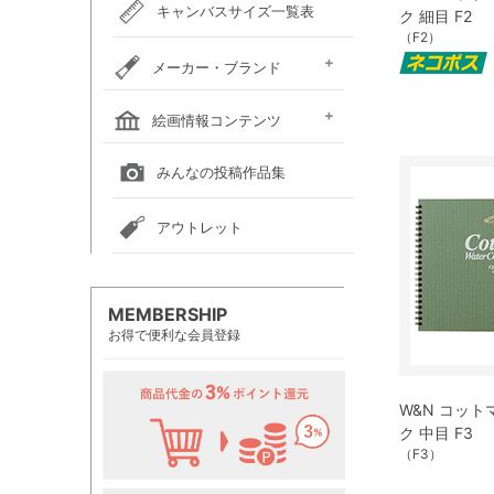
キャンバスサイズ一覧表
ク 細目 F2
（F2）
メーカー・ブランド
ホルベイン
クサカベ
レンブラント
ヴァンゴッホ
アムステルダム
リキテックス
ウィンザー＆ニュートン
ダーウェント
ターナー色彩
ファーバーカステル
吉祥
ナカガワ胡粉絵具
マルマン
瀬尾製額所
名村大成堂
マルオカ
すべてのメーカー・ブランド
絵画情報コンテンツ
全国の絵画教室一覧
全国の美術館一覧
全国の画廊一覧
みんなの投稿作品集
アウトレット
MEMBERSHIP
お得で便利な会員登録
W&N コット
ク 中目 F3
（F3）