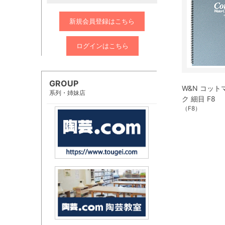
新規会員登録はこちら
ログインはこちら
GROUP
W&N コット
系列・姉妹店
ク 細目 F8
（F8）