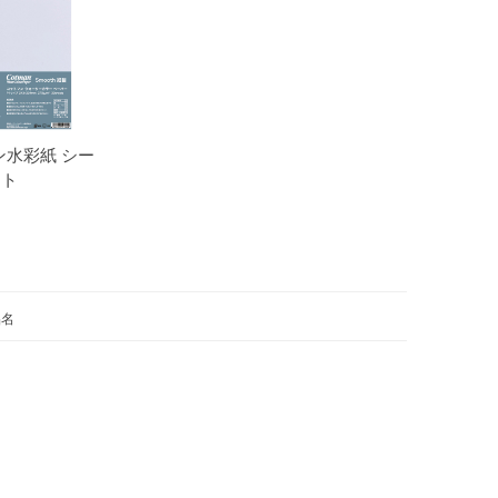
ン水彩紙 シー
ト
品名