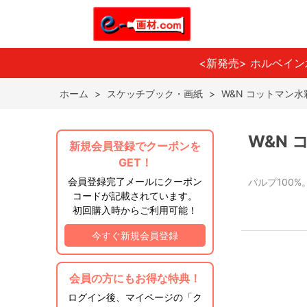
<新発売> ホルベイ
ホーム
>
スケッチブック・画紙
>
W&N コットマン水
W&N
新規会員登録でクーポンを
GET！
会員登録完了メールにクーポン
パルプ100
コードが記載されています。
初回購入時からご利用可能！
今すぐ新規会員登録
会員の方にもお得な特典！
ログイン後、マイページの「ク