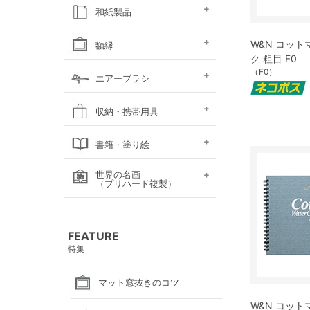
キャンソン
ホルベイン
ホルベイン
ホルベイン ウォーター
ホルベイン
ラウニー
ターレンス
W&N プロフェッショ
マルマン 図案シリーズ
マルマン
マルマン アーチスト
マルマン
マルマン アンチー
マルマン
マルマン
ラウニー アングル
コピック
アルシュ水彩紙
モンバルキャンソン
キャンソンXL
ワトソン水彩紙
ホワイトワトソン水彩紙
W&N コットマン水彩紙
マルマン ヴィフアール
マルマン ソーホー
マルマン 麻表紙
キャンソン ミ・タント
パステルワトソン
パステルマーメイド
ポストカード
カラージェッソペーパー
水彩色紙
和紙製品
ファインフェース
アルビレオ水彩紙
クレスター水彩紙
フォード水彩紙
アヴァロン水彩紙
ラングトン水彩紙
TACスケッチブック
ナル水彩紙
スケッチブック 並口
オリーブシリーズ厚口
メダリオン特厚口
クロッキーブック
クレイドクロッキー
セクションクロッキー
スタンダードクロッキー
パステルブック
ペーパーセレクション
色紙・タトウ紙・
和紙・絵絹・転写紙
日本画用麻紙ボールド
水墨画用紙
芳名帳・仮巻
W&N コット
額縁
ファイル
ク 粗目 F0
デッサン・水彩用額縁
デッサン・水彩用額縁
（F0）
油彩用額縁 (木製)
仮額縁
軽量フレーム・イレパネ
色紙額
額用金具
エアーブラシ
(マット付)
(マット無し)
ハンドピース
コンプレッサー
システムパーツ（部品）
エアーブラシ関連用品
収納・携帯用具
カルトン・
ヴァンゴッホ
ナムラ
ホルベイン
マルマン
エプロン
書籍・塗り絵
ポートフォリオ
キャンバスバッグ
キャンバスバッグ
スケッチバッグ各種
スケッチバッグ
世界の名画
絵画関連書籍
塗り絵
（プリハード複製）
画家名（あ行）
画家名（か行）
画家名（さ行）
画家名（た行）
画家名（は行）
画家名（ま行）
画家名（や行）
画家名（ら行）
FEATURE
特集
マット窓抜きのコツ
W&N コット