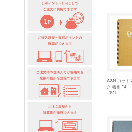
W&N コット
ク 粗目 F4
（F4）