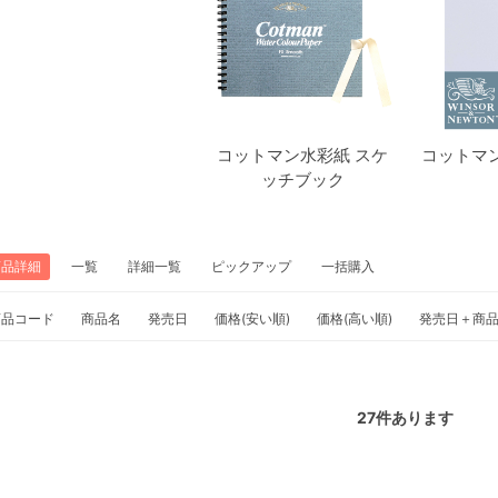
コットマン水彩紙 スケ
コットマ
ッチブック
商品詳細
一覧
詳細一覧
ピックアップ
一括購入
商品コード
商品名
発売日
価格(安い順)
価格(高い順)
発売日＋商
27
件あります