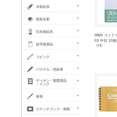
カラー ［イリデッセンス］
ガラスペイント
ベトンペースト
布えのぐ
ステッチカラー
オーブン陶土
水彩絵具
e-画材.com特選水彩
クサカベ・
ホルベイン不透明水彩
ホルベイン水彩用
W＆N プロフェッショナル・
ハルモニア分離水彩絵具
シングルピグメント
レンブラント水彩絵具
ゴールデン QoR(コア)
ホルベイン透明水彩絵具
ダニエルスミス
水彩道具類
マスク液
ターナー・ポスターカラー
固形水彩
セット
専門家用透明水彩絵具
絵具（ガッシュ）
メディウム・他
ウォーターカラー(PWC)
チューブ
W&N コットマン
クサカベ・シャイン
クサカベ・マカロン
レンブラント
ヴァンゴッホ
W&N プロフェッショナル・
ホルベイン・パンカラー
ゴールデン QoR(コア)
プチカラー 透明固形水
水彩道具類
ホルベイン・ケーキカラー
FINETEC(ファインテック)
ダニエルスミス ハーフパ
日本画絵具
ウォーターカラー(CWC)
パール固形水彩絵具
カラー固形水彩
固形透明水彩絵具
固形透明水彩絵具
ウォーターカラー(PWC)
W&N コッ
彩
ン
ハーフパン
F8 中目 30枚
ナカガワ（鳳凰）
ナカガワ（鳳凰）
絵膠・明礬・礬水
ナカガワ水飛胡粉
吉祥水干絵具
吉祥チューブ水干絵具
吉祥 日本画用顔料
金泥・銀泥・箔類
顔彩角皿
顔彩鉄鉢
墨彩画セット
日本画墨
日本画道具類
ナカガワ 日本画キット
呉竹 顔彩
絵手紙用品
（F8）
新岩絵具
天然岩絵具
(糊剤・目止め剤)
水筆ぺん・筆ペン・
絵手紙セット
フィス顔彩パレット
顔彩深美
はがき・絵手紙帳
コピック
絵手紙用
コピック マルチライナ
コピック スケッチ
コピック チャオ
コピック クラシック
コピック アクレア
パステル・色鉛筆
ープラス
パステルセット
パステルセット
オイルパステル・
パステル・色鉛筆
デッサン・製図用品
パンパステル
パステル鉛筆セット
水彩色鉛筆セット
チョークアート
色鉛筆セット
・インク
（ハード）
（ソフト）
クレパス・クレヨン
関連用品
練りゴム・
鉛筆セット
画用木炭
モデル人形
ロットリング
W&N ドローイングインク
画筆
デッサン関連用品
油彩用フィルバート
面相筆
彩色筆
隈取筆
仕立筆
山馬筆
連筆
平筆
刷毛
水筆ぺん・筆ペン・
油彩筆セット
油彩用ラウンド（丸筆）
油彩用フラット（平筆）
油彩用ファン（扇型）
油絵用刷毛
水彩筆セット
水彩用ラウンド（丸筆）
水彩用フラット（平筆）
化粧筆
スケッチブック・画紙
（丸平筆）
（日本画・デザイン用）
（日本画・デザイン用）
（日本画・デザイン用）
（日本画・デザイン用）
（日本画・デザイン用）
（日本画・デザイン用）
（日本画・デザイン用）
（日本画・デザイン用）
絵手紙用筆