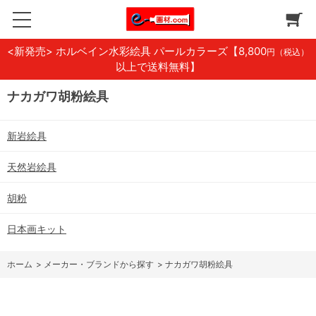
<新発売> ホルベイン水彩絵具 パールカラーズ
【8,800
円（税込）
以上で送料無料】
ナカガワ胡粉絵具
新岩絵具
天然岩絵具
胡粉
日本画キット
ホーム
>
メーカー・ブランドから探す
>
ナカガワ胡粉絵具