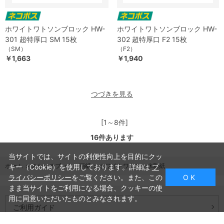
ホワイトワトソンブロック HW-
ホワイトワトソンブロック HW-
301 超特厚口 SM 15枚
302 超特厚口 F2 15枚
（SM）
（F2）
￥1,663
￥1,940
つづきを見る
[1～8件]
16
件あります
当サイトでは、サイトの利便性向上を目的にクッ
ホーム
>
スケッチブック・画紙
>
ホワイトワトソン水彩紙
キー（Cookie）を使用しております。詳細は
プ
ライバシーポリシー
をご覧ください。また、この
O K
まま当サイトをご利用になる場合、クッキーの使
用に同意いただいたものとみなされます。
ご利用ガイド