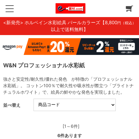
<新発売> ホルベイン水彩絵具 パールカラーズ
【8,800
円（税込）
以上で送料無料】
W&N プロフェッショナル水彩紙
強さと安定性/耐久性/優れた発色 が特徴の「プロフェッショナル
水彩紙」。 コットン100％で耐久性や吸水性が際立つ「ブライトナ
チュラルホワイト」で、絵具の鮮やかな発色を実現しました。
並べ替え
[1～6件]
6
件あります