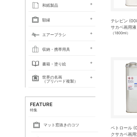
キャンソン
ホルベイン
ホルベイン
ホルベイン ウォーター
ホルベイン
ラウニー
ターレンス
W&N プロフェッショ
マルマン 図案シリーズ
マルマン
マルマン アーチスト
マルマン
マルマン アンチー
マルマン
マルマン
ラウニー アングル
コピック
アルシュ水彩紙
モンバルキャンソン
キャンソンXL
ワトソン水彩紙
ホワイトワトソン水彩紙
W&N コットマン水彩紙
マルマン ヴィフアール
マルマン ソーホー
マルマン 麻表紙
キャンソン ミ・タント
パステルワトソン
パステルマーメイド
ポストカード
カラージェッソペーパー
水彩色紙
和紙製品
ファインフェース
アルビレオ水彩紙
クレスター水彩紙
フォード水彩紙
アヴァロン水彩紙
ラングトン水彩紙
TACスケッチブック
ナル水彩紙
スケッチブック 並口
オリーブシリーズ厚口
メダリオン特厚口
クロッキーブック
クレイドクロッキー
セクションクロッキー
スタンダードクロッキー
パステルブック
ペーパーセレクション
色紙・タトウ紙・
和紙・絵絹・転写紙
日本画用麻紙ボールド
水墨画用紙
芳名帳・仮巻
額縁
テレピン (008
ファイル
サカベ画用液
デッサン・水彩用額縁
デッサン・水彩用額縁
（1800ml）
油彩用額縁 (木製)
仮額縁
軽量フレーム・イレパネ
色紙額
額用金具
エアーブラシ
(マット付)
(マット無し)
ハンドピース
コンプレッサー
システムパーツ（部品）
エアーブラシ関連用品
収納・携帯用具
カルトン・
ヴァンゴッホ
ナムラ
ホルベイン
マルマン
エプロン
書籍・塗り絵
ポートフォリオ
キャンバスバッグ
キャンバスバッグ
スケッチバッグ各種
スケッチバッグ
世界の名画
絵画関連書籍
塗り絵
（プリハード複製）
画家名（あ行）
画家名（か行）
画家名（さ行）
画家名（た行）
画家名（は行）
画家名（ま行）
画家名（や行）
画家名（ら行）
FEATURE
特集
マット窓抜きのコツ
ペトロール (00
クサカベ画用