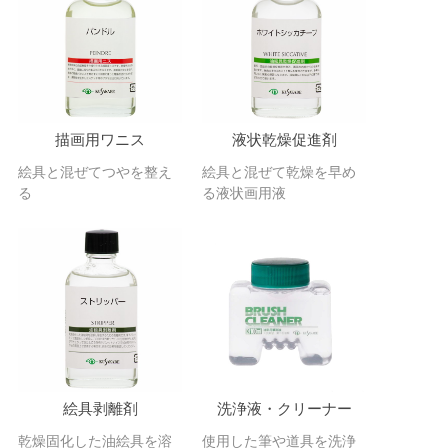
描画用ワニス
液状乾燥促進剤
絵具と混ぜてつやを整え
絵具と混ぜて乾燥を早め
る
る液状画用液
絵具剥離剤
洗浄液・クリーナー
乾燥固化した油絵具を溶
使用した筆や道具を洗浄