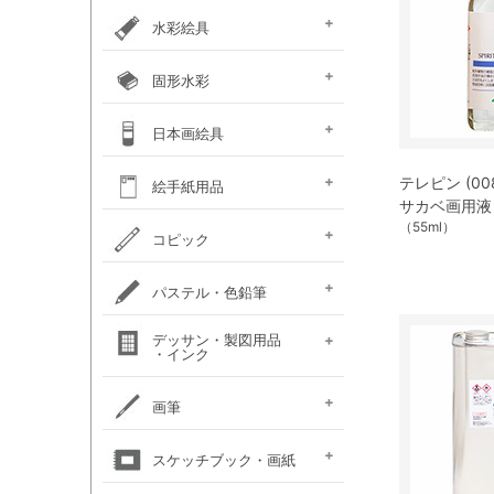
カラー ［イリデッセンス］
ガラスペイント
ベトンペースト
布えのぐ
ステッチカラー
オーブン陶土
水彩絵具
e-画材.com特選水彩
クサカベ・
ホルベイン不透明水彩
ホルベイン水彩用
W＆N プロフェッショナル・
ハルモニア分離水彩絵具
シングルピグメント
レンブラント水彩絵具
ゴールデン QoR(コア)
ホルベイン透明水彩絵具
ダニエルスミス
水彩道具類
マスク液
ターナー・ポスターカラー
固形水彩
セット
専門家用透明水彩絵具
絵具（ガッシュ）
メディウム・他
ウォーターカラー(PWC)
チューブ
W&N コットマン
クサカベ・シャイン
クサカベ・マカロン
レンブラント
ヴァンゴッホ
W&N プロフェッショナル・
ホルベイン・パンカラー
ゴールデン QoR(コア)
プチカラー 透明固形水
水彩道具類
ホルベイン・ケーキカラー
FINETEC(ファインテック)
ダニエルスミス ハーフパ
日本画絵具
ウォーターカラー(CWC)
パール固形水彩絵具
カラー固形水彩
固形透明水彩絵具
固形透明水彩絵具
ウォーターカラー(PWC)
彩
ン
ハーフパン
ナカガワ（鳳凰）
ナカガワ（鳳凰）
絵膠・明礬・礬水
ナカガワ水飛胡粉
吉祥水干絵具
吉祥チューブ水干絵具
吉祥 日本画用顔料
金泥・銀泥・箔類
顔彩角皿
顔彩鉄鉢
墨彩画セット
日本画墨
日本画道具類
ナカガワ 日本画キット
呉竹 顔彩
テレピン (008
絵手紙用品
新岩絵具
天然岩絵具
(糊剤・目止め剤)
サカベ画用液
（55ml）
水筆ぺん・筆ペン・
絵手紙セット
フィス顔彩パレット
顔彩深美
はがき・絵手紙帳
コピック
絵手紙用
コピック マルチライナ
コピック スケッチ
コピック チャオ
コピック クラシック
コピック アクレア
パステル・色鉛筆
ープラス
パステルセット
パステルセット
オイルパステル・
パステル・色鉛筆
デッサン・製図用品
パンパステル
パステル鉛筆セット
水彩色鉛筆セット
チョークアート
色鉛筆セット
・インク
（ハード）
（ソフト）
クレパス・クレヨン
関連用品
練りゴム・
鉛筆セット
画用木炭
モデル人形
ロットリング
W&N ドローイングインク
画筆
デッサン関連用品
油彩用フィルバート
面相筆
彩色筆
隈取筆
仕立筆
山馬筆
連筆
平筆
刷毛
水筆ぺん・筆ペン・
油彩筆セット
油彩用ラウンド（丸筆）
油彩用フラット（平筆）
油彩用ファン（扇型）
油絵用刷毛
水彩筆セット
水彩用ラウンド（丸筆）
水彩用フラット（平筆）
化粧筆
スケッチブック・画紙
（丸平筆）
（日本画・デザイン用）
（日本画・デザイン用）
（日本画・デザイン用）
（日本画・デザイン用）
（日本画・デザイン用）
（日本画・デザイン用）
（日本画・デザイン用）
（日本画・デザイン用）
絵手紙用筆