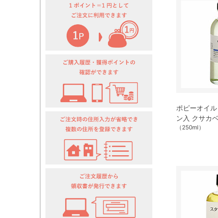
ポピーオイル (0
ン入 クサカ
（250ml）