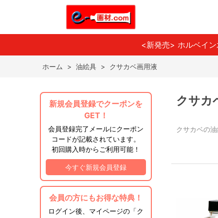
<新発売> ホルベイ
ホーム
>
油絵具
>
クサカベ画用液
クサカ
新規会員登録でクーポンを
GET！
会員登録完了メールにクーポン
クサカベの油
コードが記載されています。
初回購入時からご利用可能！
今すぐ新規会員登録
会員の方にもお得な特典！
ログイン後、マイページの「ク