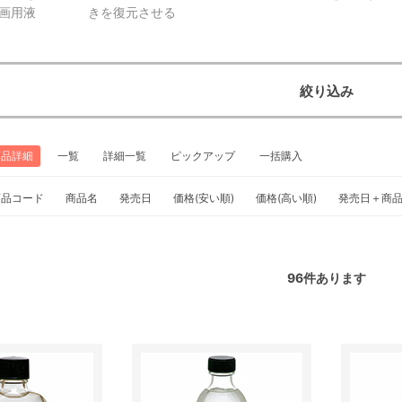
画用液
きを復元させる
絞り込み
商品詳細
一覧
詳細一覧
ピックアップ
一括購入
商品コード
商品名
発売日
価格(安い順)
価格(高い順)
発売日＋商
96
件あります