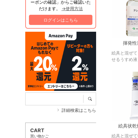
ーポンの確認」からご確認いた
だけます。
→使用方法
ログインはこちら
揮発性
絵具と混ぜて
せるうすめ液
詳細検索はこちら
絵具状乾
CART
絵具と混ぜて
買い物かご