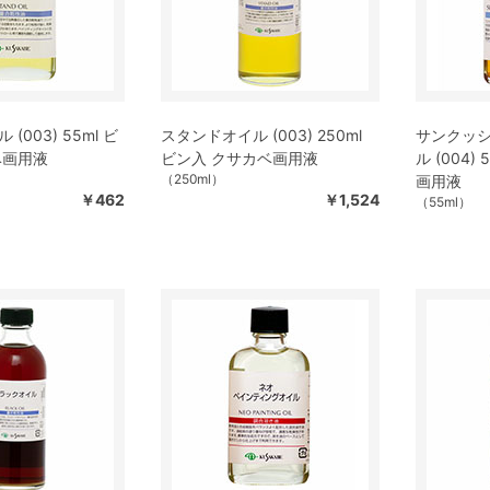
(003) 55ml ビ
スタンドオイル (003) 250ml
サンクッ
ベ画用液
ビン入 クサカベ画用液
ル (004)
（250ml）
画用液
￥462
￥1,524
（55ml）