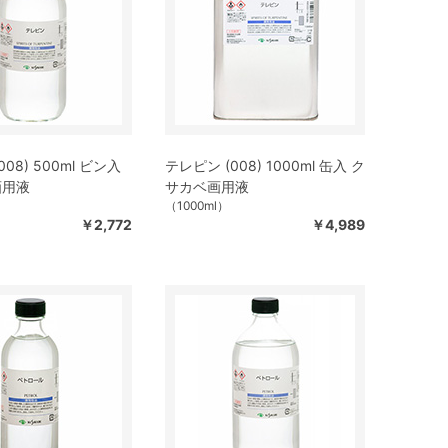
08) 500ml ビン入
テレピン (008) 1000ml 缶入 ク
画用液
サカベ画用液
（1000ml）
￥2,772
￥4,989