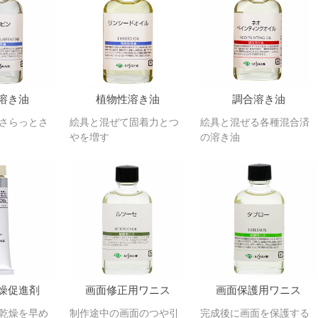
溶き油
植物性溶き油
調合溶き油
さらっとさ
絵具と混ぜて固着力とつ
絵具と混ぜる各種混合済
やを増す
の溶き油
燥促進剤
画面修正用ワニス
画面保護用ワニス
乾燥を早め
制作途中の画面のつや引
完成後に画面を保護する