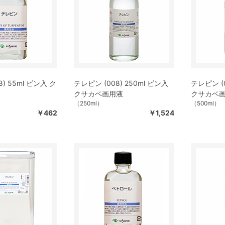
) 55ml ビン入 ク
テレピン (008) 250ml ビン入
テレピン (0
クサカベ画用液
クサカベ
（250ml）
（500ml）
￥462
￥1,524