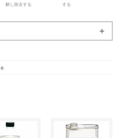
解し除去する
する
品名