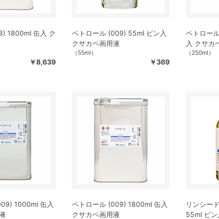
) 1800ml 缶入 ク
ペトロール (009) 55ml ビン入
ペトロール (
クサカベ画用液
入 クサカ
（55ml）
（250ml）
￥8,639
￥369
9) 1000ml 缶入
ペトロール (009) 1800ml 缶入
リンシードー
液
クサカベ画用液
55ml ビ