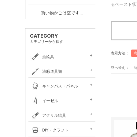
るペースト状
買い物かごは空です...
CATEGORY
カテゴリーから探す
表示方法：
油絵具
並べ替え：
e-画材.com油絵具
ホルベイン・
ホルベイン・
W＆N アーティスト・
クサカベ・
ヴェルネ 高品位油絵具
ホルベイン画用液
ミノー油絵具
ギルド油絵具
ラスター油絵具
クサカベ画用液
マツダ・スーパー油絵具
マツダ画用液
W＆N画用液
レンブラント油絵具
ヴァンゴッホ油絵具
ターレンス油絵具
ターレンス画用液
ターナー画溶液
クサカベ・専門家用油絵具
ターナー・マチソン油絵具
油彩道具類
お勧めセット
アーチスト油絵具
DUO水可溶性油絵具
オイルカラー AOC
スタンダードオイルカラー
リキテックス
ターレンス
ホルベイン
油壺・筆洗器・
イタリアンアートナイフ
パレットナイフ
カタリスト
パレット
キャンバス・パネル
ペインティングナイフ
ペインティングナイフ
ペンチングナイフ
チューブ絞り
フレデリックス
張り上げキャンバス
ロールキャンバス
キャンバスボード
木枠
キャンバス張り用具
木製パネル・水貼りテープ
イーゼル
メタリックキャンバス
アトリエイーゼル
デッサンイーゼル
ディスプレイイーゼル
野外イーゼル
卓上イーゼル
イーゼルボックス
アトリエキャビネット
イーゼル用品
アクリル絵具
ターナー
ターナーアクリル
リキテックスアクリル
リキテックスアクリル
リキテックス ガッシュ
リキテックス・
ホルベイン・
アムステルダム・
アムステルダム・
クサカベ・
ホルベイン・アクリリック
ホルベイン・アクリリック
ホルベイン・アクリリック
アムステルダム・アクリリ
アムステルダム・アクリル
布えのぐ
リキテックスリキッド
リキテックスプライム
クサカベ・アキーラ
アキーラ専用 メディウ
アクリル絵具廃液処理剤
ゴールデン ヘビーボデ
ゴールデン フルイド
ゴールデン ハイフロー
ゴールデン オープン
ゴールデン ソーフラッ
ゴールデン メディウム
ターナー・イベントカラー
リキテックスベーシックス
リキテックスバイオベース
ホルベイン・メディウム類
DIY・クラフト
アクリルガッシュ絵具
ガッシュ専用メディウム
絵具（レギュラー）
絵具（ソフト）
アクリリックプラス
メディウム類
アクリリックガッシュ
アクリリックカラー
アクリリックガッシュ
アキーラ ガッシュ
カラー［ヘビーボディ］
カラー ［フルイド］
カラー ［インク］
ックカラー エキスパート
絵具メディウム／補助材
ム
ィ
ト
ホルベイン・アクリリック