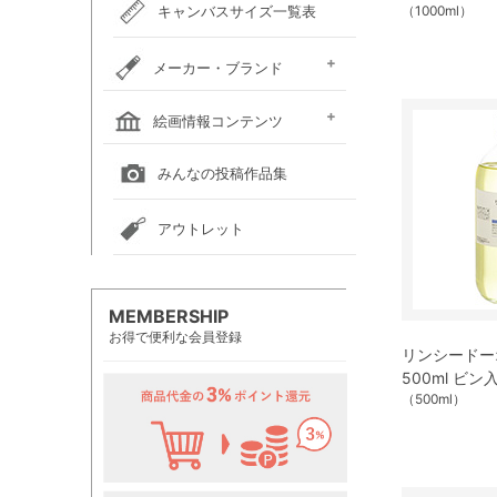
キャンバスサイズ一覧表
（1000ml）
メーカー・ブランド
ホルベイン
クサカベ
レンブラント
ヴァンゴッホ
アムステルダム
リキテックス
ウィンザー＆ニュートン
ダーウェント
ターナー色彩
ファーバーカステル
吉祥
ナカガワ胡粉絵具
マルマン
瀬尾製額所
名村大成堂
マルオカ
すべてのメーカー・ブランド
絵画情報コンテンツ
全国の絵画教室一覧
全国の美術館一覧
全国の画廊一覧
みんなの投稿作品集
アウトレット
MEMBERSHIP
お得で便利な会員登録
リンシードーオ
500ml ビ
（500ml）