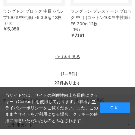
ラングトン ブロック 中目 (パル
ラングトン プレステージ ブロッ
プ100％中性紙) F6 300g 12枚
ク 中目 (コットン100％中性紙)
（F6）
F6 300g 12枚
￥5,359
（F6）
￥7,161
つづきを見る
[1～8件]
22
件あります
当サイトでは、サイトの利便性向上を目的にクッ
ホーム
>
スケッチブック・画紙
>
ラウニー ラングトン水彩紙
キー（Cookie）を使用しております。詳細は
プ
ライバシーポリシー
をご覧ください。また、この
O K
まま当サイトをご利用になる場合、クッキーの使
用に同意いただいたものとみなされます。
ご利用ガイド