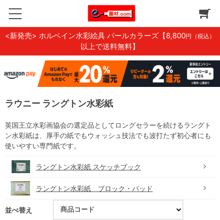
<新発売> ホルベイン水彩絵具 パールカラーズ
【8,800
円（税込）
以上で送料無料】
ラウニー ラングトン水彩紙
英国王立水彩画協会の選定品としてロングセラーを続けるラングト
ン水彩紙は、厚手の紙でもウォッシュ技法でも波打たず初心者にも
使いやすい専門紙です。
ラングトン水彩紙 スケッチブック
ラングトン水彩紙 ブロック・パッド
並べ替え