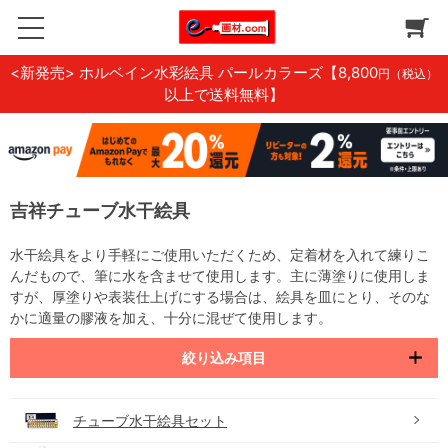
<新発売> ホルベイン水彩絵具 パールカラーズ
【8,800
円（税込）
以上で送料無料】
吉祥チューブ水干絵具
水干絵具をより手軽にご使用いただくため、定着材を入れて練りこ
んだもので、筆に水を含ませて使用します。主に薄塗りに使用しま
すが、厚塗りや表装仕上げにする場合は、絵具を皿にとり、そのな
かに適量の膠液を加え、十分に混ぜて使用します。
絞り込み項目
チューブ水干絵具セット