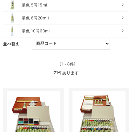
単色 5号15ml
単色 6号20mｌ
単色 10号60ml
並べ替え
[1～8件]
71
件あります