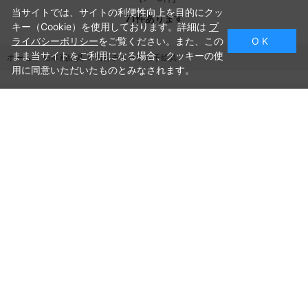
当サイトでは、サイトの利便性向上を目的にクッ
71
件あります
キー（Cookie）を使用しております。詳細は
プ
ライバシーポリシー
をご覧ください。また、この
O K
まま当サイトをご利用になる場合、クッキーの使
ホーム
>
日本画絵具
>
吉祥チューブ水干絵具
用に同意いただいたものとみなされます。
ご利用ガイド
よくあるご質問
お問い合わせ
会社概要
プライバシーポリシー
特定商取引法に基づく表記