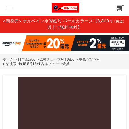
<新発売> ホルベイン水彩絵具 パールカラーズ
【8,800
円（税込）
以上で送料無料】
ホーム
>
日本画絵具
>
吉祥チューブ水干絵具
>
単色 5号15ml
>
栗皮茶 No.15 5号15ml 吉祥 チューブ絵具