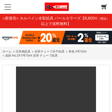
<新発売> ホルベイン水彩絵具 パールカラーズ
【8,800
円（税込）
以上で送料無料】
ホーム
>
日本画絵具
>
吉祥チューブ水干絵具
>
単色 5号15ml
>
皮鉄 No.29 5号15ml 吉祥 チューブ絵具