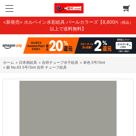
<新発売> ホルベイン水彩絵具 パールカラーズ
【8,800
円（税込）
以上で送料無料】
ホーム
>
日本画絵具
>
吉祥チューブ水干絵具
>
単色 5号15ml
>
銀 No.63 5号15ml 吉祥 チューブ絵具