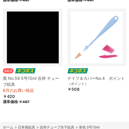
通常価格
￥467
通常価格
￥467
黒 No.59 5号15ml 吉祥 チュー
ナイフ＆カバーNo.4 ポイント
（ポイント）
ブ絵具
￥508
8月のお買い得品
￥420
通常価格
￥467
ホーム
>
日本画絵具
>
吉祥チューブ水干絵具
>
単色 5号15ml