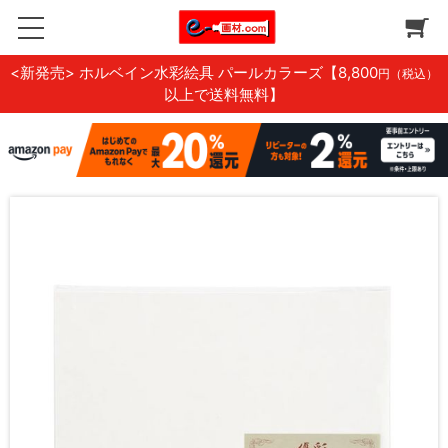
<新発売> ホルベイン水彩絵具 パールカラーズ
【8,800
円（税込）
以上で送料無料】