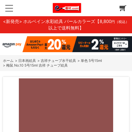
<新発売> ホルベイン水彩絵具 パールカラーズ
【8,800
円（税込）
以上で送料無料】
ホーム
>
日本画絵具
>
吉祥チューブ水干絵具
>
単色 5号15ml
>
梅鼠 No.10 5号15ml 吉祥 チューブ絵具