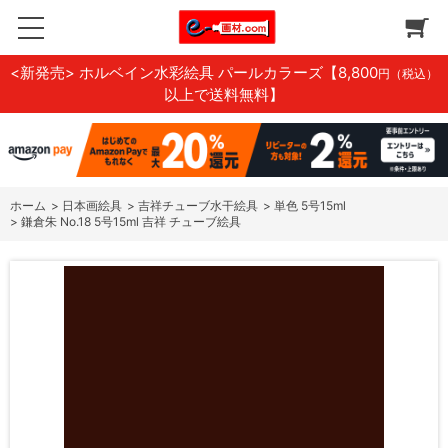
<新発売> ホルベイン水彩絵具 パールカラーズ
【8,800
円（税込）
以上で送料無料】
ホーム
>
日本画絵具
>
吉祥チューブ水干絵具
>
単色 5号15ml
>
鎌倉朱 No.18 5号15ml 吉祥 チューブ絵具