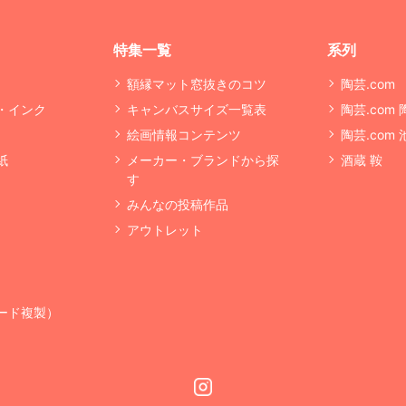
特集一覧
系列
額縁マット窓抜きのコツ
陶芸.com
・インク
キャンバスサイズ一覧表
陶芸.com
絵画情報コンテンツ
陶芸.com
紙
メーカー・ブランドから探
酒蔵 鞍
す
みんなの投稿作品
アウトレット
ード複製）
Instagram