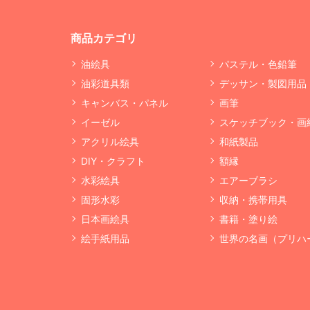
商品カテゴリ
油絵具
パステル・色鉛筆
油彩道具類
デッサン・製図用品
キャンバス・パネル
画筆
イーゼル
スケッチブック・画
アクリル絵具
和紙製品
DIY・クラフト
額縁
水彩絵具
エアーブラシ
固形水彩
収納・携帯用具
日本画絵具
書籍・塗り絵
絵手紙用品
世界の名画（プリハ