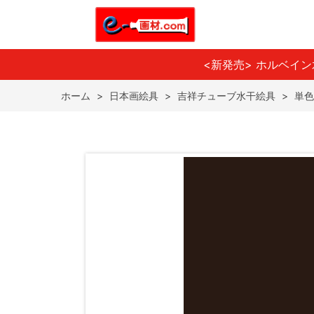
<新発売> ホルベイ
ホーム
>
日本画絵具
>
吉祥チューブ水干絵具
>
単色