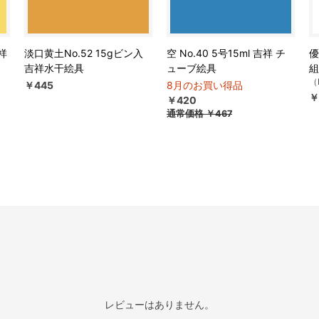
吉祥
淡口黄土No.52 15gビン入
空 No.40 5号15ml 吉祥 チ
優
吉祥水干絵具
ューブ絵具
組
（
￥445
8月のお買い得品
￥
￥420
通常価格
￥467
レビューはありません。