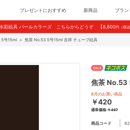
プレゼントにおすすめ
新商品
ブラン
ン水彩絵具 パールカラーズ こちらからどうぞ
【8,800
円（税
 5号15ml
>
焦茶 No.53 5号15ml 吉祥 チューブ絵具
焦茶 No.5
8月のお買い得品
￥420
通常価格
￥467
商品コード
82