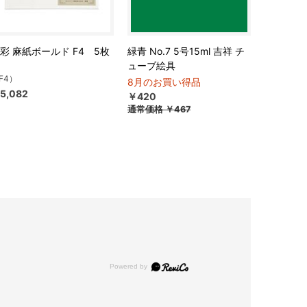
彩 麻紙ボールド F4 5枚
緑青 No.7 5号15ml 吉祥 チ
ューブ絵具
F4）
8月のお買い得品
5,082
￥420
通常価格
￥467