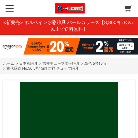
<新発売> ホルベイン水彩絵具 パールカラーズ
【8,800
円（税込）
以上で送料無料】
ホーム
>
日本画絵具
>
吉祥チューブ水干絵具
>
単色 5号15ml
>
古代緑青 No.56 5号15ml 吉祥 チューブ絵具