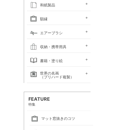
キャンソン
ホルベイン
ホルベイン
ホルベイン ウォーター
ホルベイン
ラウニー
ターレンス
W&N プロフェッショ
マルマン 図案シリーズ
マルマン
マルマン アーチスト
マルマン
マルマン アンチー
マルマン
マルマン
ラウニー アングル
コピック
アルシュ水彩紙
モンバルキャンソン
キャンソンXL
ワトソン水彩紙
ホワイトワトソン水彩紙
W&N コットマン水彩紙
マルマン ヴィフアール
マルマン ソーホー
マルマン 麻表紙
キャンソン ミ・タント
パステルワトソン
パステルマーメイド
ポストカード
カラージェッソペーパー
水彩色紙
和紙製品
ファインフェース
アルビレオ水彩紙
クレスター水彩紙
フォード水彩紙
アヴァロン水彩紙
ラングトン水彩紙
TACスケッチブック
ナル水彩紙
スケッチブック 並口
オリーブシリーズ厚口
メダリオン特厚口
クロッキーブック
クレイドクロッキー
セクションクロッキー
スタンダードクロッキー
パステルブック
ペーパーセレクション
色紙・タトウ紙・
和紙・絵絹・転写紙
日本画用麻紙ボールド
水墨画用紙
芳名帳・仮巻
額縁
ファイル
デッサン・水彩用額縁
デッサン・水彩用額縁
油彩用額縁 (木製)
仮額縁
軽量フレーム・イレパネ
色紙額
額用金具
エアーブラシ
(マット付)
(マット無し)
ハンドピース
コンプレッサー
システムパーツ（部品）
エアーブラシ関連用品
収納・携帯用具
カルトン・
ヴァンゴッホ
ナムラ
ホルベイン
マルマン
エプロン
書籍・塗り絵
ポートフォリオ
キャンバスバッグ
キャンバスバッグ
スケッチバッグ各種
スケッチバッグ
世界の名画
絵画関連書籍
塗り絵
（プリハード複製）
画家名（あ行）
画家名（か行）
画家名（さ行）
画家名（た行）
画家名（は行）
画家名（ま行）
画家名（や行）
画家名（ら行）
FEATURE
特集
マット窓抜きのコツ