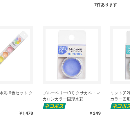
7
件あります
水彩 6色セット ク
ブルーベリー(01) クサカベ・マ
ミント(0
カロンカラー固形水彩
カラー固
￥1,478
￥249