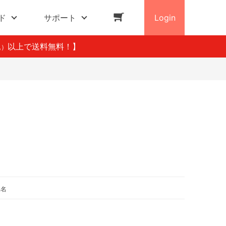
ド
サポート
Login
以上で送料無料！】
込）
品名