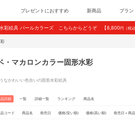
プレゼントにおすすめ
新商品
ブラン
ン水彩絵具 パールカラーズ こちらからどうぞ
【8,800
円（税
水彩
ベ・マカロンカラー固形水彩
うなかわいい色合いの固形水彩絵具
商品詳細
一覧
詳細一覧
ランキング
商品名
商品コード
商品名
発売日
価格(安い順)
価格(高い順)
発売日＋商