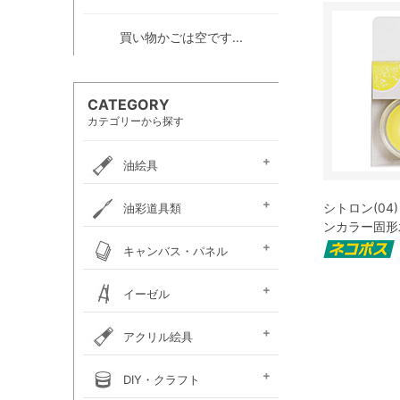
買い物かごは空です...
CATEGORY
カテゴリーから探す
油絵具
e-画材.com油絵具
ホルベイン・
ホルベイン・
W＆N アーティスト・
クサカベ・
ヴェルネ 高品位油絵具
ホルベイン画用液
ミノー油絵具
ギルド油絵具
ラスター油絵具
クサカベ画用液
マツダ・スーパー油絵具
マツダ画用液
W＆N画用液
レンブラント油絵具
ヴァンゴッホ油絵具
ターレンス油絵具
ターレンス画用液
ターナー画溶液
クサカベ・専門家用油絵具
ターナー・マチソン油絵具
シトロン(04
油彩道具類
お勧めセット
アーチスト油絵具
DUO水可溶性油絵具
オイルカラー AOC
スタンダードオイルカラー
ンカラー固形
リキテックス
ターレンス
ホルベイン
油壺・筆洗器・
イタリアンアートナイフ
パレットナイフ
カタリスト
パレット
キャンバス・パネル
ペインティングナイフ
ペインティングナイフ
ペンチングナイフ
チューブ絞り
フレデリックス
張り上げキャンバス
ロールキャンバス
キャンバスボード
木枠
キャンバス張り用具
木製パネル・水貼りテープ
イーゼル
メタリックキャンバス
アトリエイーゼル
デッサンイーゼル
ディスプレイイーゼル
野外イーゼル
卓上イーゼル
イーゼルボックス
アトリエキャビネット
イーゼル用品
アクリル絵具
ターナー
ターナーアクリル
リキテックスアクリル
リキテックスアクリル
リキテックス ガッシュ
リキテックス・
ホルベイン・
アムステルダム・
アムステルダム・
クサカベ・
ホルベイン・アクリリック
ホルベイン・アクリリック
ホルベイン・アクリリック
アムステルダム・アクリリ
アムステルダム・アクリル
布えのぐ
リキテックスリキッド
リキテックスプライム
クサカベ・アキーラ
アキーラ専用 メディウ
アクリル絵具廃液処理剤
ゴールデン ヘビーボデ
ゴールデン フルイド
ゴールデン ハイフロー
ゴールデン オープン
ゴールデン ソーフラッ
ゴールデン メディウム
ターナー・イベントカラー
リキテックスベーシックス
リキテックスバイオベース
ホルベイン・メディウム類
DIY・クラフト
アクリルガッシュ絵具
ガッシュ専用メディウム
絵具（レギュラー）
絵具（ソフト）
アクリリックプラス
メディウム類
アクリリックガッシュ
アクリリックカラー
アクリリックガッシュ
アキーラ ガッシュ
カラー［ヘビーボディ］
カラー ［フルイド］
カラー ［インク］
ックカラー エキスパート
絵具メディウム／補助材
ム
ィ
ト
ホルベイン・アクリリック