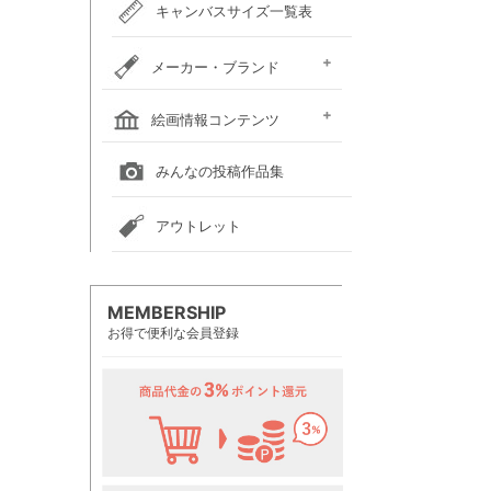
キャンバスサイズ一覧表
メーカー・ブランド
ホルベイン
クサカベ
レンブラント
ヴァンゴッホ
アムステルダム
リキテックス
ウィンザー＆ニュートン
ダーウェント
ターナー色彩
ファーバーカステル
吉祥
ナカガワ胡粉絵具
マルマン
瀬尾製額所
名村大成堂
マルオカ
すべてのメーカー・ブランド
絵画情報コンテンツ
全国の絵画教室一覧
全国の美術館一覧
全国の画廊一覧
みんなの投稿作品集
アウトレット
MEMBERSHIP
お得で便利な会員登録