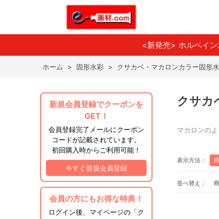
<新発売> ホルベイ
ホーム
>
固形水彩
>
クサカベ・マカロンカラー固形
クサカ
新規会員登録でクーポンを
GET！
会員登録完了メールにクーポン
マカロンのよ
コードが記載されています。
初回購入時からご利用可能！
表示方法：
今すぐ新規会員登録
並べ替え：
会員の方にもお得な特典！
ログイン後、マイページの「ク