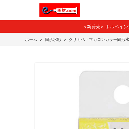
<新発売> ホルベイ
ホーム
>
固形水彩
>
クサカベ・マカロンカラー固形