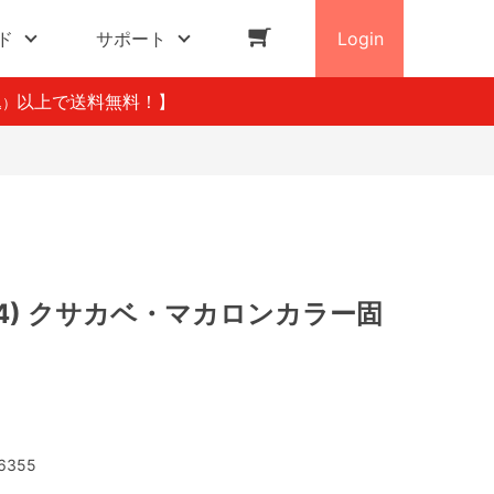
ド
サポート
Login
以上で送料無料！】
込）
4) クサカベ・マカロンカラー固
6355