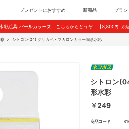
プレゼントにおすすめ
新商品
ブラン
ン水彩絵具 パールカラーズ こちらからどうぞ
【8,800
円（税
水彩
>
シトロン(04) クサカベ・マカロンカラー固形水彩
シトロン(0
形水彩
￥249
商品コード
81