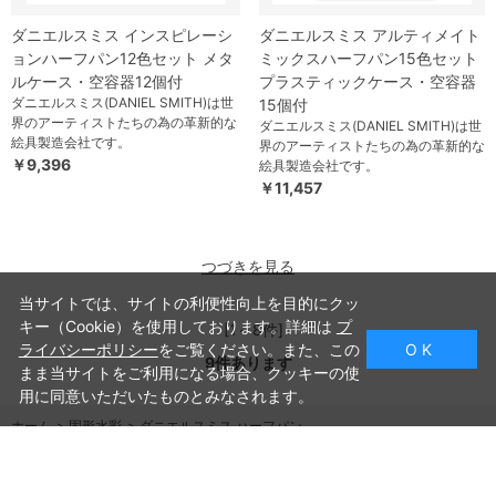
ダニエルスミス インスピレーシ
ダニエルスミス アルティメイト
ョンハーフパン12色セット メタ
ミックスハーフパン15色セット
ルケース・空容器12個付
プラスティックケース・空容器
ダニエルスミス(DANIEL SMITH)は世
15個付
界のアーティストたちの為の革新的な
ダニエルスミス(DANIEL SMITH)は世
絵具製造会社です。
界のアーティストたちの為の革新的な
￥9,396
絵具製造会社です。
￥11,457
つづきを見る
当サイトでは、サイトの利便性向上を目的にクッ
キー（Cookie）を使用しております。詳細は
プ
[1～8件]
ライバシーポリシー
をご覧ください。また、この
O K
9
件あります
まま当サイトをご利用になる場合、クッキーの使
用に同意いただいたものとみなされます。
ホーム
>
固形水彩
>
ダニエルスミス ハーフパン