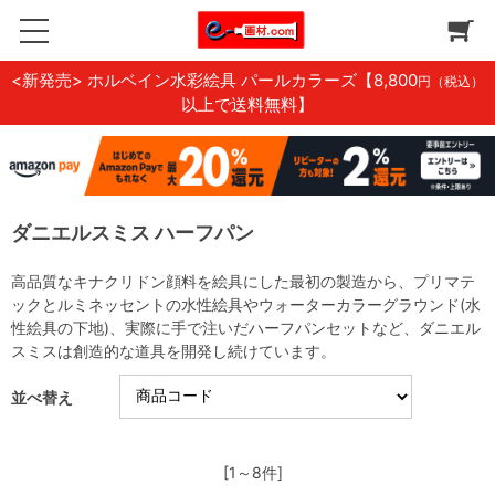
<新発売> ホルベイン水彩絵具 パールカラーズ
【8,800
円（税込）
以上で送料無料】
ダニエルスミス ハーフパン
高品質なキナクリドン顔料を絵具にした最初の製造から、プリマテ
ックとルミネッセントの水性絵具やウォーターカラーグラウンド(水
性絵具の下地)、実際に手で注いだハーフパンセットなど、ダニエル
スミスは創造的な道具を開発し続けています。
並べ替え
[1～8件]