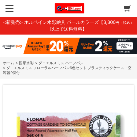
<新発売> ホルベイン水彩絵具 パールカラーズ
【8,800
円（税込）
以上で送料無料】
ホーム
>
固形水彩
>
ダニエルスミス ハーフパン
>
ダニエルスミス フローラルハーフパン6色セット プラスティックケース・空
容器9個付