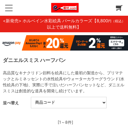
<新発売> ホルベイン水彩絵具 パールカラーズ
【8,800
円（税込）
以上で送料無料】
ダニエルスミス ハーフパン
高品質なキナクリドン顔料を絵具にした最初の製造から、プリマテ
ックとルミネッセントの水性絵具やウォーターカラーグラウンド(水
性絵具の下地)、実際に手で注いだハーフパンセットなど、ダニエル
スミスは創造的な道具を開発し続けています。
並べ替え
[1～8件]