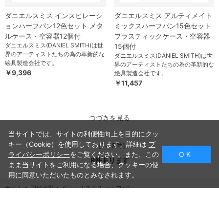
ダニエルスミス インスピレーシ
ダニエルスミス アルティメイト
ョンハーフパン12色セット メタ
ミックスハーフパン15色セット
ルケース・空容器12個付
プラスティックケース・空容器
ダニエルスミス(DANIEL SMITH)は世
15個付
界のアーティストたちの為の革新的な
ダニエルスミス(DANIEL SMITH)は世
絵具製造会社です。
界のアーティストたちの為の革新的な
￥9,396
絵具製造会社です。
￥11,457
つづきを見る
当サイトでは、サイトの利便性向上を目的にクッ
キー（Cookie）を使用しております。詳細は
プ
[1～8件]
ライバシーポリシー
をご覧ください。また、この
O K
9
件あります
まま当サイトをご利用になる場合、クッキーの使
用に同意いただいたものとみなされます。
ホーム
>
固形水彩
>
ダニエルスミス ハーフパン