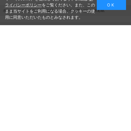
ライバシーポリシー
をご覧ください。また、この
O K
ホーム
>
スケッチブック・画紙
>
ホルベイン アルビレオ水彩紙
まま当サイトをご利用になる場合、クッキーの使
用に同意いただいたものとみなされます。
ご利用ガイド
よくあるご質問
お問い合わせ
会社概要
プライバシーポリシー
特定商取引法に基づく表記