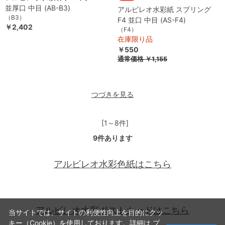
並厚口 中目 (AB-B3)
アルビレオ水彩紙 スプリング
（B3）
F4 並口 中目 (AS-F4)
￥2,402
（F4）
在庫限り品
￥550
通常価格 ￥1,155
つづきを見る
[1～8件]
9
件あります
アルビレオ水彩色紙はこちら
アルビレオ水彩ポストカードはこちら
当サイトでは、サイトの利便性向上を目的にクッ
キー（Cookie）を使用しております。詳細は
プ