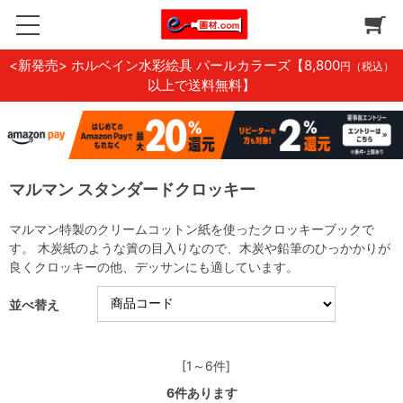
<新発売> ホルベイン水彩絵具 パールカラーズ
【8,800
円（税込）
以上で送料無料】
マルマン スタンダードクロッキー
マルマン特製のクリームコットン紙を使ったクロッキーブックで
す。 木炭紙のような簀の目入りなので、木炭や鉛筆のひっかかりが
良くクロッキーの他、デッサンにも適しています。
並べ替え
[1～6件]
6
件あります