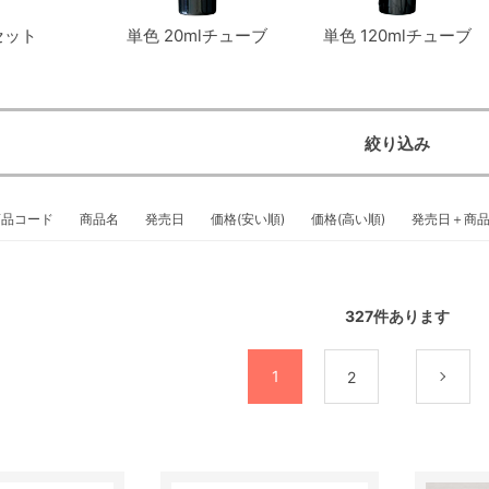
セット
単色 20mlチューブ
単色 120mlチューブ
絞り込み
商品コード
商品名
発売日
価格(安い順)
価格(高い順)
発売日＋商
327
件あります
1
2
次