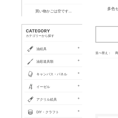
多色
買い物かごは空です...
CATEGORY
カテゴリーから探す
油絵具
並べ替え：
e-画材.com油絵具
ホルベイン・
ホルベイン・
W＆N アーティスト・
クサカベ・
ヴェルネ 高品位油絵具
ホルベイン画用液
ミノー油絵具
ギルド油絵具
ラスター油絵具
クサカベ画用液
マツダ・スーパー油絵具
マツダ画用液
W＆N画用液
レンブラント油絵具
ヴァンゴッホ油絵具
ターレンス油絵具
ターレンス画用液
ターナー画溶液
クサカベ・専門家用油絵具
ターナー・マチソン油絵具
油彩道具類
お勧めセット
アーチスト油絵具
DUO水可溶性油絵具
オイルカラー AOC
スタンダードオイルカラー
リキテックス
ターレンス
ホルベイン
油壺・筆洗器・
イタリアンアートナイフ
パレットナイフ
カタリスト
パレット
キャンバス・パネル
ペインティングナイフ
ペインティングナイフ
ペンチングナイフ
チューブ絞り
フレデリックス
張り上げキャンバス
ロールキャンバス
キャンバスボード
木枠
キャンバス張り用具
木製パネル・水貼りテープ
イーゼル
メタリックキャンバス
アトリエイーゼル
デッサンイーゼル
ディスプレイイーゼル
野外イーゼル
卓上イーゼル
イーゼルボックス
アトリエキャビネット
イーゼル用品
アクリル絵具
ターナー
ターナーアクリル
リキテックスアクリル
リキテックスアクリル
リキテックス ガッシュ
リキテックス・
ホルベイン・
アムステルダム・
アムステルダム・
クサカベ・
ホルベイン・アクリリック
ホルベイン・アクリリック
ホルベイン・アクリリック
アムステルダム・アクリリ
アムステルダム・アクリル
布えのぐ
リキテックスリキッド
リキテックスプライム
クサカベ・アキーラ
アキーラ専用 メディウ
アクリル絵具廃液処理剤
ゴールデン ヘビーボデ
ゴールデン フルイド
ゴールデン ハイフロー
ゴールデン オープン
ゴールデン ソーフラッ
ゴールデン メディウム
ターナー・イベントカラー
リキテックスベーシックス
リキテックスバイオベース
ホルベイン・メディウム類
DIY・クラフト
アクリルガッシュ絵具
ガッシュ専用メディウム
絵具（レギュラー）
絵具（ソフト）
アクリリックプラス
メディウム類
アクリリックガッシュ
アクリリックカラー
アクリリックガッシュ
アキーラ ガッシュ
カラー［ヘビーボディ］
カラー ［フルイド］
カラー ［インク］
ックカラー エキスパート
絵具メディウム／補助材
ム
ィ
ト
ホルベイン・アクリリック