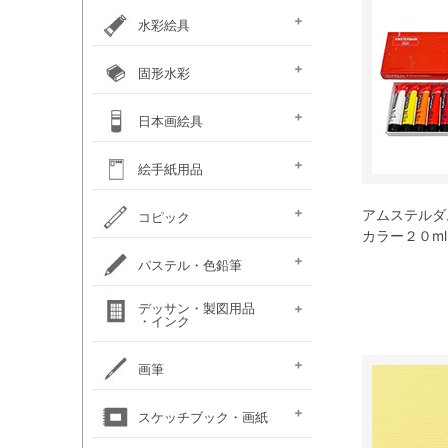
カラー ［イリデッセンス］
ガラスペイント
ベトンペースト
布えのぐ
ステッチカラー
オーブン陶土
水彩絵具
e-画材.com特選水彩
クサカベ・
ホルベイン不透明水彩
ホルベイン水彩用
W＆N プロフェッショナル・
ハルモニア分離水彩絵具
シングルピグメント
レンブラント水彩絵具
ゴールデン QoR(コア)
ホルベイン透明水彩絵具
ダニエルスミス
水彩道具類
マスク液
ターナー・ポスターカラー
固形水彩
セット
専門家用透明水彩絵具
絵具（ガッシュ）
メディウム・他
ウォーターカラー(PWC)
チューブ
W&N コットマン
クサカベ・シャイン
クサカベ・マカロン
レンブラント
ヴァンゴッホ
W&N プロフェッショナル・
ホルベイン・パンカラー
ゴールデン QoR(コア)
プチカラー 透明固形水
水彩道具類
ホルベイン・ケーキカラー
FINETEC(ファインテック)
ダニエルスミス ハーフパ
日本画絵具
ウォーターカラー(CWC)
パール固形水彩絵具
カラー固形水彩
固形透明水彩絵具
固形透明水彩絵具
ウォーターカラー(PWC)
彩
ン
ハーフパン
ナカガワ（鳳凰）
ナカガワ（鳳凰）
絵膠・明礬・礬水
ナカガワ水飛胡粉
吉祥水干絵具
吉祥チューブ水干絵具
吉祥 日本画用顔料
金泥・銀泥・箔類
顔彩角皿
顔彩鉄鉢
墨彩画セット
日本画墨
日本画道具類
ナカガワ 日本画キット
呉竹 顔彩
絵手紙用品
新岩絵具
天然岩絵具
(糊剤・目止め剤)
水筆ぺん・筆ペン・
絵手紙セット
フィス顔彩パレット
顔彩深美
はがき・絵手紙帳
アムステルダ
コピック
絵手紙用
カラー２０m
コピック マルチライナ
コピック スケッチ
コピック チャオ
コピック クラシック
コピック アクレア
パステル・色鉛筆
ープラス
パステルセット
パステルセット
オイルパステル・
パステル・色鉛筆
デッサン・製図用品
パンパステル
パステル鉛筆セット
水彩色鉛筆セット
チョークアート
色鉛筆セット
・インク
（ハード）
（ソフト）
クレパス・クレヨン
関連用品
練りゴム・
鉛筆セット
画用木炭
モデル人形
ロットリング
W&N ドローイングインク
画筆
デッサン関連用品
油彩用フィルバート
面相筆
彩色筆
隈取筆
仕立筆
山馬筆
連筆
平筆
刷毛
水筆ぺん・筆ペン・
油彩筆セット
油彩用ラウンド（丸筆）
油彩用フラット（平筆）
油彩用ファン（扇型）
油絵用刷毛
水彩筆セット
水彩用ラウンド（丸筆）
水彩用フラット（平筆）
化粧筆
スケッチブック・画紙
（丸平筆）
（日本画・デザイン用）
（日本画・デザイン用）
（日本画・デザイン用）
（日本画・デザイン用）
（日本画・デザイン用）
（日本画・デザイン用）
（日本画・デザイン用）
（日本画・デザイン用）
絵手紙用筆