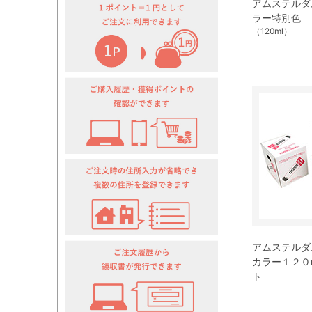
アムステルダ
ラー特別色
（120ml）
アムステルダ
カラー１２０m
ト