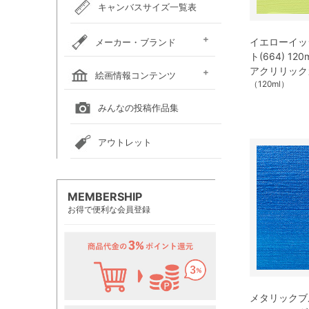
キャンバスサイズ一覧表
イエローイッ
メーカー・ブランド
ト(664) 1
ホルベイン
クサカベ
レンブラント
ヴァンゴッホ
アムステルダム
リキテックス
ウィンザー＆ニュートン
ダーウェント
ターナー色彩
ファーバーカステル
吉祥
ナカガワ胡粉絵具
マルマン
瀬尾製額所
名村大成堂
マルオカ
すべてのメーカー・ブランド
アクリリック
絵画情報コンテンツ
（120ml）
全国の絵画教室一覧
全国の美術館一覧
全国の画廊一覧
みんなの投稿作品集
アウトレット
MEMBERSHIP
お得で便利な会員登録
メタリックブルー