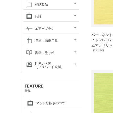
キャンソン
ホルベイン
ホルベイン
ホルベイン ウォーター
ホルベイン
ラウニー
ターレンス
W&N プロフェッショ
マルマン 図案シリーズ
マルマン
マルマン アーチスト
マルマン
マルマン アンチー
マルマン
マルマン
ラウニー アングル
コピック
アルシュ水彩紙
モンバルキャンソン
キャンソンXL
ワトソン水彩紙
ホワイトワトソン水彩紙
W&N コットマン水彩紙
マルマン ヴィフアール
マルマン ソーホー
マルマン 麻表紙
キャンソン ミ・タント
パステルワトソン
パステルマーメイド
ポストカード
カラージェッソペーパー
水彩色紙
和紙製品
ファインフェース
アルビレオ水彩紙
クレスター水彩紙
フォード水彩紙
アヴァロン水彩紙
ラングトン水彩紙
TACスケッチブック
ナル水彩紙
スケッチブック 並口
オリーブシリーズ厚口
メダリオン特厚口
クロッキーブック
クレイドクロッキー
セクションクロッキー
スタンダードクロッキー
パステルブック
ペーパーセレクション
色紙・タトウ紙・
和紙・絵絹・転写紙
日本画用麻紙ボールド
水墨画用紙
芳名帳・仮巻
額縁
ファイル
デッサン・水彩用額縁
デッサン・水彩用額縁
油彩用額縁 (木製)
仮額縁
軽量フレーム・イレパネ
色紙額
額用金具
エアーブラシ
(マット付)
(マット無し)
パーマネント
ハンドピース
コンプレッサー
システムパーツ（部品）
エアーブラシ関連用品
イト(217) 
収納・携帯用具
ムアクリリッ
カルトン・
ヴァンゴッホ
ナムラ
ホルベイン
マルマン
（120ml）
エプロン
書籍・塗り絵
ポートフォリオ
キャンバスバッグ
キャンバスバッグ
スケッチバッグ各種
スケッチバッグ
世界の名画
絵画関連書籍
塗り絵
（プリハード複製）
画家名（あ行）
画家名（か行）
画家名（さ行）
画家名（た行）
画家名（は行）
画家名（ま行）
画家名（や行）
画家名（ら行）
FEATURE
特集
マット窓抜きのコツ