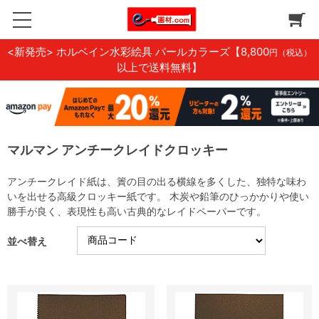
<新発売> ホルベイン水彩絵具 パールカラーズ
【8,800
円（税込）
以上で送料無料】
マルマン アンチークレイドクロッキー
アンチークレイド紙は、簀の目の出る横線を多くした、独特な味わ
いを出せる高級クロッキー紙です。 木炭や鉛筆のひっかかりや使い
勝手が良く、表現性も高い古典的なレイドペーパーです。
並べ替え