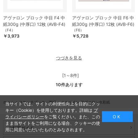
アヴァロン ブロック 中目 F4 中
アヴァロン ブロック 中目 F6 中
紙300g (中厚口) 12枚 (AVB-F4)
紙300g (中厚口) 12枚 (AVB-F6)
（F4）
（F6）
￥3,973
￥5,728
つづきを見る
[1～8件]
10
件あります
ホーム
>
スケッチブック・画紙
>
ホルベイン アヴァロン水彩紙
当サイトでは、サイトの利便性向上を目的にクッ
キー（Cookie）を使用しております。詳細は
プ
ライバシーポリシー
をご覧ください。また、この
O K
まま当サイトをご利用になる場合、クッキーの使
ご利用ガイド
用に同意いただいたものとみなされます。